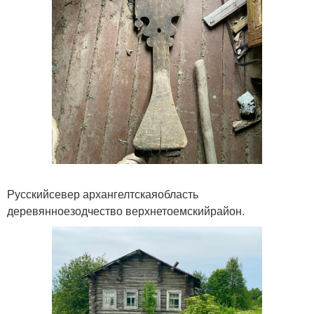
Русскийсевер архангелтскаяобласть
деревянноезодчество верхнетоемскийрайон.