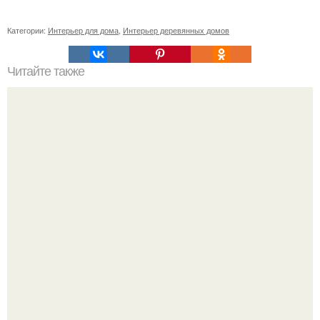
Категории:
Интерьер для дома
,
Интерьер деревянных домов
Читайте также
Ваза из бутылки. Приступаем к уроку