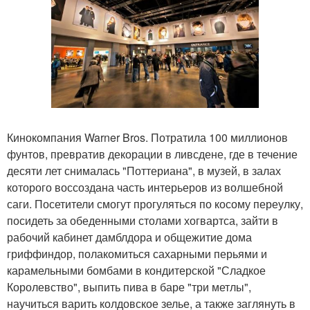
Кинокомпания Warner Bros. Потратила 100 миллионов
фунтов, превратив декорации в ливсдене, где в течение
десяти лет снималась "Поттериана", в музей, в залах
которого воссоздана часть интерьеров из волшебной
саги. Посетители смогут прогуляться по косому переулку,
посидеть за обеденными столами хогвартса, зайти в
рабочий кабинет дамблдора и общежитие дома
гриффиндор, полакомиться сахарными перьями и
карамельными бомбами в кондитерской "Сладкое
Королевство", выпить пива в баре "три метлы",
научиться варить колдовское зелье, а также заглянуть в