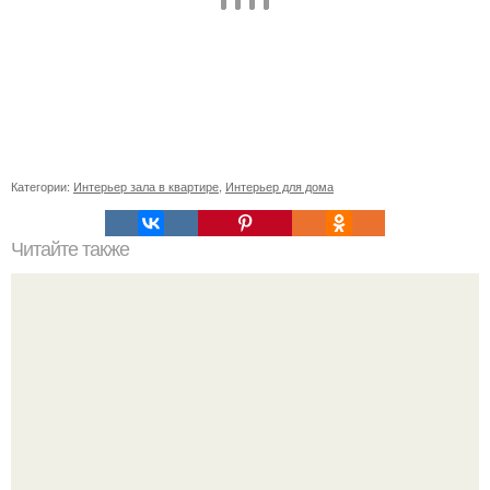
Категории:
Интерьер зала в квартире
,
Интерьер для дома
Читайте также
Когда будет первый день новолуния. Ритуалы на
НОВОЛУНИЕ. Новолуние - это первый день лунного