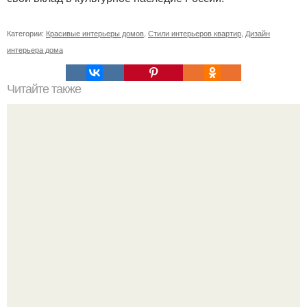
Категории:
Красивые интерьеры домов
,
Стили интерьеров квартир
,
Дизайн
интерьера дома
Читайте также
Когда будет первый день новолуния. Ритуалы на
НОВОЛУНИЕ. Новолуние - это первый день лунного
месяца.