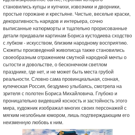
становились купцы и купчихи, извозчики и дворники,
простые горожане и крестьяне. Чистые, веселые краски,
декоративность нарядов и интерьера, сочно
выписанные натюрморты и тщательно прорисованные
детали придавали картинам Бориса кустодиева сходство
с лубком - искусством, близким народному восприятию.
Сюжеты произведений живописца также становились
своеобразным отражением смутной народной мечты о
сытости и довольстве, о бесконечном светлом
празднике, где нет, и не может быть места грубой
реальности. Словно сама провинциальная, сонная,
купеческая Россия, бездумно улыбаясь, смотрела на
зрителя с полотен Бориса Михайловича. Глубоко и
проницательно видевший косность и застойность этого
мира, художник изображал многих своих персонажей с
мягким незлобным юмором, лишь подтверждающим его
неизменную любовь к ним.