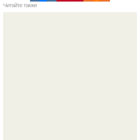
Читайте также
90 идей для декора вашего дома.
Откуда у дизайнера так много идей?