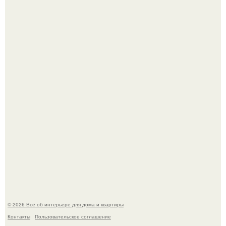
Кёнигсберг. Интерьер дома студенческого братства
"Германия".
Это жилой комплекс в Париже, в пригороде нуази - ле -
гран.
© 2026 Всё об интерьере для дома и квартиры
Контакты
Пользовательское соглашение