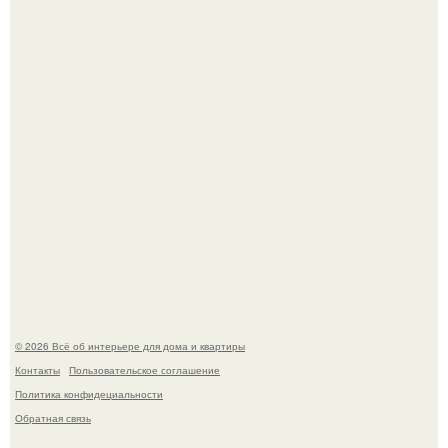
Дизайн малометражной студии 21, 1 м 2 (24, 9 м 2 с
балконом) в Краснодаре.
Визуализация квартиры в ЖК "Булычев".
© 2026 Всё об интерьере для дома и квартиры
Контакты
Пользовательское соглашение
Политика конфидециальности
Обратная связь