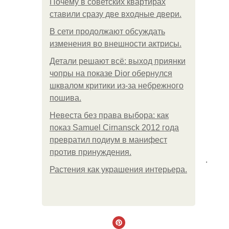
Почему в советских квартирах
ставили сразу две входные двери.
В сети продолжают обсуждать
изменения во внешности актрисы.
Детали решают всё: выход приянки
чопры на показе Dior обернулся
шквалом критики из-за небрежного
пошива.
Невеста без права выбора: как
показ Samuel Cirnansck 2012 года
превратил подиум в манифест
против принуждения.
.
Растения как украшения интерьера.