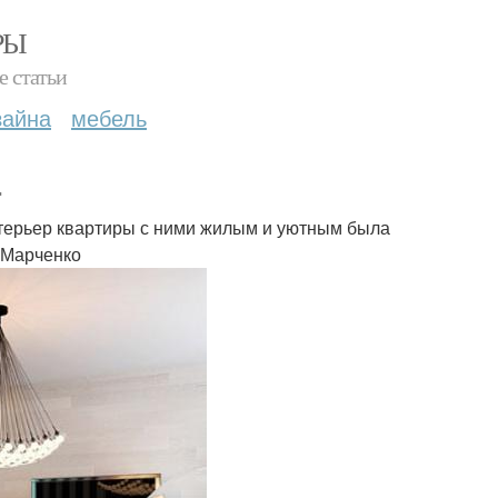
РЫ
е статьи
зайна
мебель
.
интерьер квартиры с ними жилым и уютным была
 Марченко