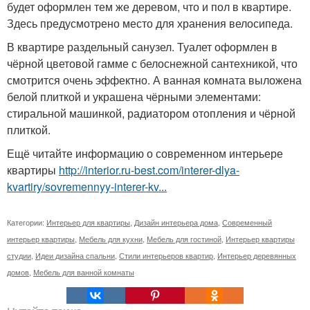
будет оформлен тем же деревом, что и пол в квартире.
Здесь предусмотрено место для хранения велосипеда.
В квартире раздельный санузел. Туалет оформлен в
чёрной цветовой гамме с белоснежной сантехникой, что
смотрится очень эффектно. А ванная комната выложена
белой плиткой и украшена чёрными элементами:
стиральной машинкой, радиатором отопления и чёрной
плиткой.
Ещё читайте информацию о современном интерьере
квартиры
http://interior.ru-best.com/interer-dlya-
kvartiry/sovremennyy-interer-kv...
Категории:
Интерьер для квартиры
,
Дизайн интерьера дома
,
Современный
интерьер квартиры
,
Мебель для кухни
,
Мебель для гостиной
,
Интерьер квартиры
студии
,
Идеи дизайна спальни
,
Стили интерьеров квартир
,
Интерьер деревянных
домов
,
Мебель для ванной комнаты