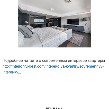
Подробнее читайте о современном интерьере квартиры
http://interior.ru-best.com/interer-dlya-kvartiry/sovremennyy-
interer-kv...