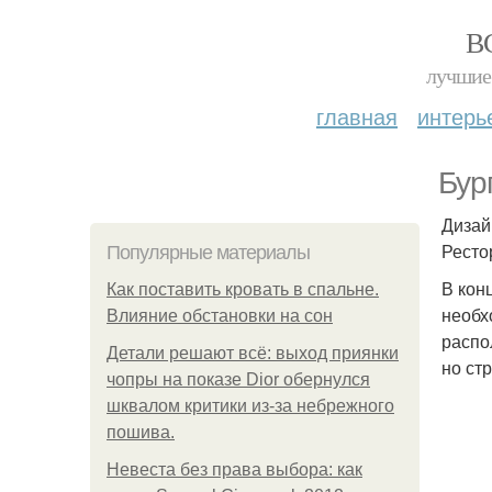
В
лучшие 
главная
интерь
Бур
Дизай
Ресто
Популярные материалы
В кон
Как поставить кровать в спальне.
необх
Влияние обстановки на сон
распо
Детали решают всё: выход приянки
но ст
чопры на показе Dior обернулся
шквалом критики из-за небрежного
пошива.
Невеста без права выбора: как