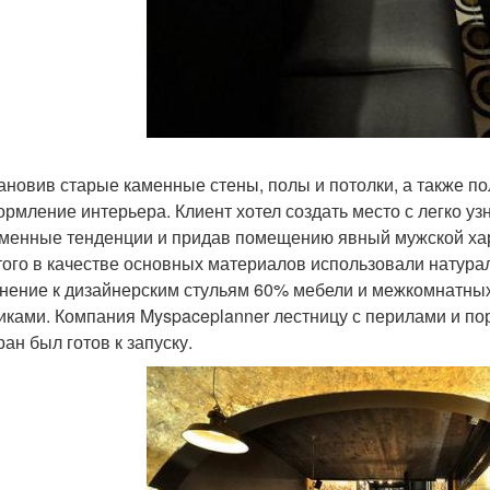
ановив старые каменные стены, полы и потолки, а также п
ормление интерьера. Клиент хотел создать место с легко 
менные тенденции и придав помещению явный мужской хара
того в качестве основных материалов использовали натураль
нение к дизайнерским стульям 60% мебели и межкомнатных
иками. Компания Myspaceplanner лестницу с перилами и по
ан был готов к запуску.