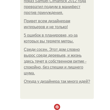
показ Samuel Cirnansck 2012 года
превратил подиум в манифест
против принуждения.
Привет всем дизайнерам
интерьеров и не только!
5 ошибок в планировке, из-за
которых вы теряете метры.
Среди сосен. Этот дом словно
вырос среди деревьев, и жизнь
здесь течет в собственном ритме -
спокойно, без спешки и лишнего
шума.
Откуда у дизайнера так много идей?