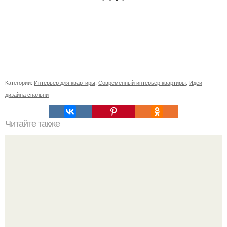
Категории:
Интерьер для квартиры
,
Современный интерьер квартиры
,
Идеи
дизайна спальни
Читайте также
У меня в квартире всегда приятный аромат. 3 простых