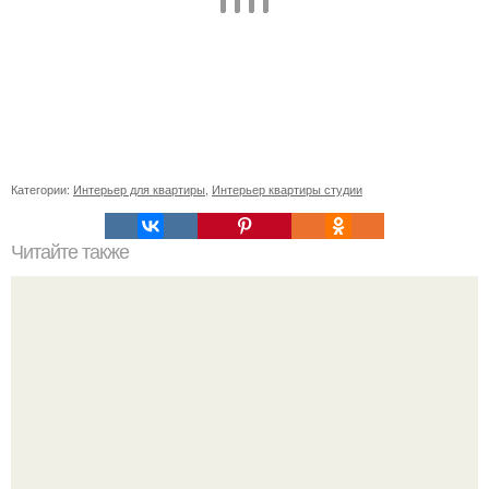
Категории:
Интерьер для квартиры
,
Интерьер квартиры студии
Читайте также
Васту по цветам. Секреты васту: цветовая гамма для
комнат.