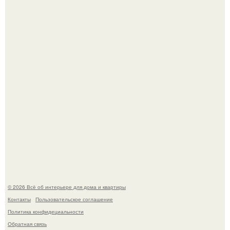
Откуда у дизайнера так много идей?
5 ошибок в планировке, из-за которых вы теряете метры.
© 2026 Всё об интерьере для дома и квартиры
Контакты
Пользовательское соглашение
Политика конфидециальности
Обратная связь