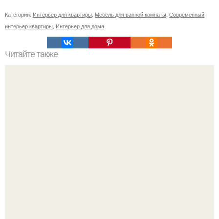
Категории:
Интерьер для квартиры
,
Мебель для ванной комнаты
,
Современный
интерьер квартиры
,
Интерьер для дома
Читайте также
Значение картина с волками. В том случае, если вы
любите вышивать, то наверняка задумывались о том,
что означает та или иная вышитая вами картина.