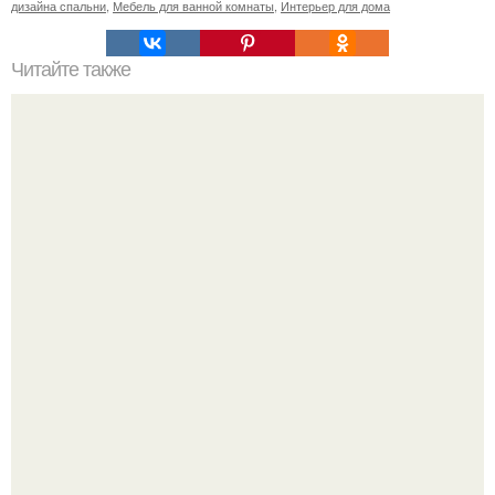
дизайна спальни
,
Мебель для ванной комнаты
,
Интерьер для дома
Читайте также
В доме не держатся деньги, что делать. Приметы, чтобы
деньги водились