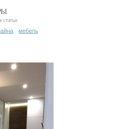
РЫ
е статьи
зайна
мебель