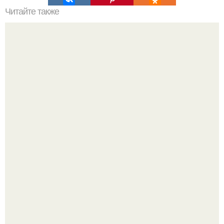
Читайте также
Брутальный монохром. Иван стебунов: "В Оформлении
Жилья я Стараюсь не Идти на Компромисс".
"Проиллюстрированные Люди": Томас майландер