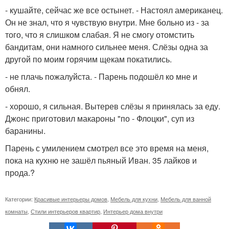
- кушайте, сейчас же все остынет. - Настоял американец.
Он не знал, что я чувствую внутри. Мне больно из - за
того, что я слишком слабая. Я не смогу отомстить
бандитам, они намного сильнее меня. Слёзы одна за
другой по моим горячим щекам покатились.
- не плачь пожалуйста. - Парень подошёл ко мне и
обнял.
- хорошо, я сильная. Вытерев слёзы я принялась за еду.
Джонс приготовил макароны "по - Флоцки", суп из
баранины.
Парень с умилением смотрел все это время на меня,
пока на кухню не зашёл пьяный Иван. 35 лайков и
прода.?
Категории:
Красивые интерьеры домов
,
Мебель для кухни
,
Мебель для ванной
комнаты
,
Стили интерьеров квартир
,
Интерьер дома внутри