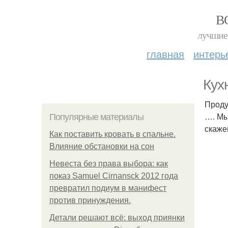
В
лучшие 
главная
интерь
Кух
Проду
…. Мы
Популярные материалы
скаже
Как поставить кровать в спальне.
Влияние обстановки на сон
Невеста без права выбора: как
показ Samuel Cirnansck 2012 года
превратил подиум в манифест
против принуждения.
Детали решают всё: выход приянки