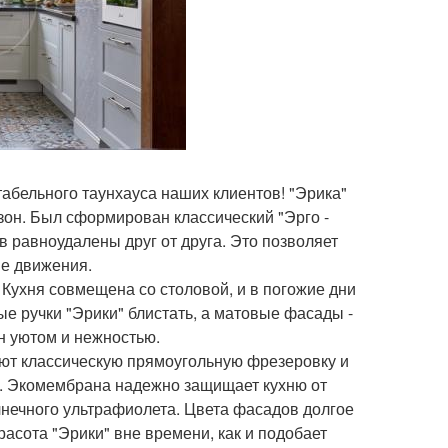
абельного таунхауса наших клиентов! "Эрика"
он. Был сформирован классический "Эрго -
ов равноудалены друг от друга. Это позволяет
ие движения.
. Кухня совмещена со столовой, и в погожие дни
е ручки "Эрики" блистать, а матовые фасады -
ан уютом и нежностью.
еют классическую прямоугольную фрезеровку и
. Экомембрана надежно защищает кухню от
нечного ультрафиолета. Цвета фасадов долгое
асота "Эрики" вне времени, как и подобает