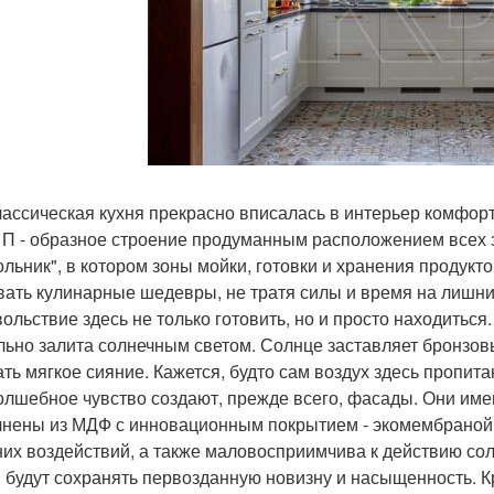
лассическая кухня прекрасно вписалась в интерьер комфорт
 П - образное строение продуманным расположением всех з
ольник", в котором зоны мойки, готовки и хранения продукт
вать кулинарные шедевры, не тратя силы и время на лишн
вольствие здесь не только готовить, но и просто находиться
льно залита солнечным светом. Солнце заставляет бронзовы
ать мягкое сияние. Кажется, будто сам воздух здесь пропит
олшебное чувство создают, прежде всего, фасады. Они им
нены из МДФ с инновационным покрытием - экомембраной
их воздействий, а также маловосприимчива к действию сол
 будут сохранять первозданную новизну и насыщенность. Кр