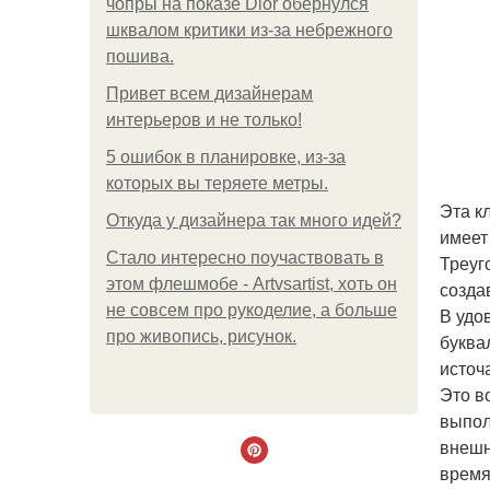
чопры на показе Dior обернулся
шквалом критики из-за небрежного
пошива.
Привет всем дизайнерам
интерьеров и не только!
5 ошибок в планировке, из-за
которых вы теряете метры.
Эта к
Откуда у дизайнера так много идей?
имеет
Стало интересно поучаствовать в
Треуг
этом флешмобе - Artvsartist, хоть он
созда
не совсем про рукоделие, а больше
В удо
про живопись, рисунок.
буква
источ
Это в
выпол
внешн
время