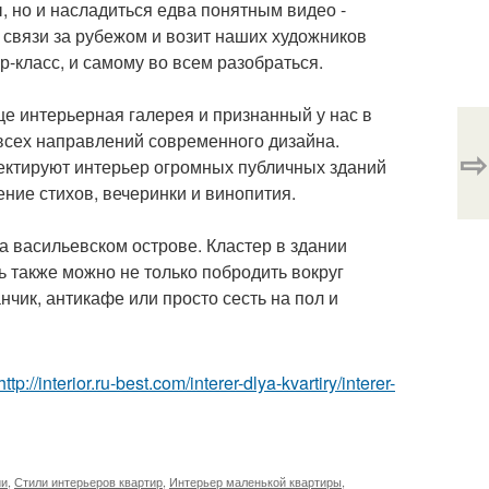
, но и насладиться едва понятным видео -
связи за рубежом и возит наших художников
р-класс, и самому во всем разобраться.
це интерьерная галерея и признанный у нас в
й всех направлений современного дизайна.
⇨
оектируют интерьер огромных публичных зданий
ение стихов, вечеринки и винопития.
а васильевском острове. Кластер в здании
 также можно не только побродить вокруг
нчик, антикафе или просто сесть на пол и
http://interior.ru-best.com/interer-dlya-kvartiry/interer-
ии
,
Стили интерьеров квартир
,
Интерьер маленькой квартиры
,