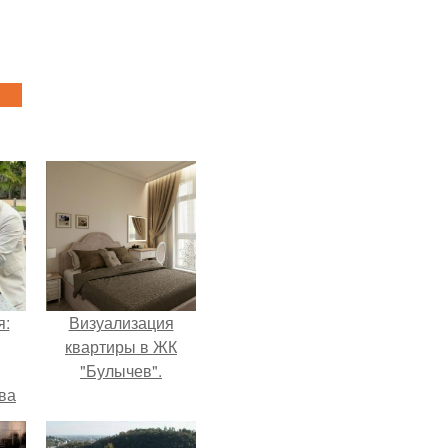
я:
Визуализация
квартиры в ЖК
"Булычев".
ва
за
о