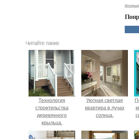
Интерьер
Понр
Читайте также
Технология
Уютная светлая
П
строительства
квартира в лучах
к
деревянного
солнца.
с
крыльца.