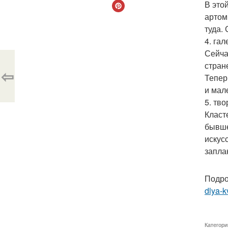
В это
артом
туда.
4. гал
Сейча
стран
⇦
Тепер
и мал
5. тво
Класт
бывше
искус
запла
Подро
dlya-k
Категори