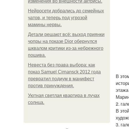
изменения во внешности актрисы.
Нейросети добрались до семейных
чатов, и теперь под угрозой
мамины нервы.
Детали решают всё: выход приянки
чопры на показе Dior обернулся
шквалом критики из-за небрежного
пошива.
Невеста без права выбора: как
показ Samuel Cirnansck 2012 года
В это
превратил подиум в манифест
истор
против принуждения.
этажа
Уютная светлая квартира в лучах
Марин
солнца.
2. гал
В это
худож
3. гал