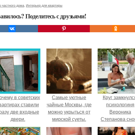
 частного дома
,
Интерьер для квартиры
авилось? Поделитесь с друзьями!
очему в советских
Самые уютные
Круг замкнулс
вартирах ставили
чайные Москвы, где
психологиня
разу две входные
можно укрыться от
Вероника
двери.
мирской суеты.
Степанова сно
вышла замуж 
собственног