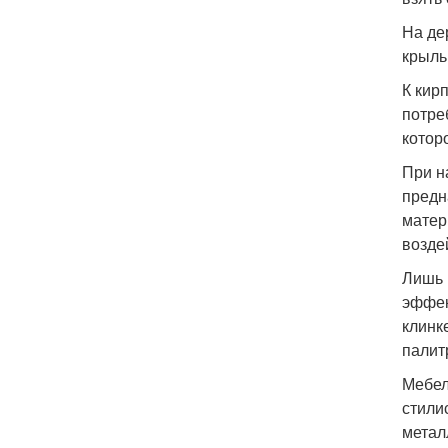
На де
крыль
К кир
потре
котор
При н
предн
матер
возде
Лишь 
эффек
клинк
палит
Мебел
стили
метал