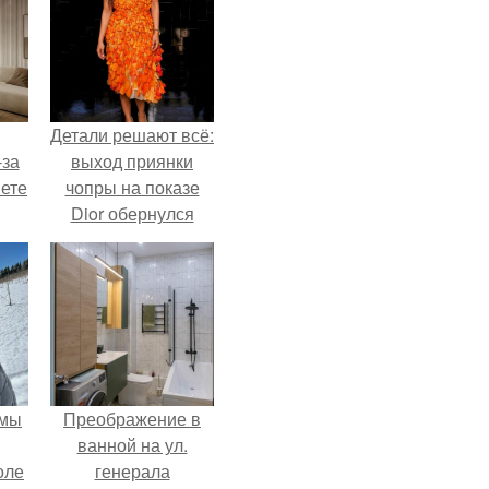
Детали решают всё:
-за
выход приянки
яете
чопры на показе
Dior обернулся
шквалом критики
из-за небрежного
пошива.
 мы
Преображение в
ванной на ул.
оле
генерала