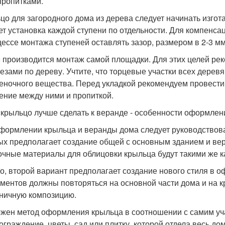
пропитками.
цо для загородного дома из дерева следует начинать изгот
ет установка каждой ступени по отдельности. Для компенс
цессе монтажа ступеней оставлять зазор, размером в 2-3 мм
 производится монтаж самой площадки. Для этих целей ре
езами по дереву. Учтите, что торцевые участки всех дер
еночного вещества. Перед укладкой рекомендуем провести
ение между ними и пропиткой.
 крыльцо лучше сделать к веранде - особенности оформлен
формлении крыльца и веранды дома следует руководствов
ых предполагает создание общей с основным зданием и вер
очные материалы для облицовки крыльца будут такими же ка
о, второй вариант предполагает создание нового стиля в 
ементов должны повторяться на основной части дома и на кр
ничную композицию.
жен метод оформления крыльца в соотношении с самим учас
 ограждение, цветы, сад или плитку, которой отдела весь дом