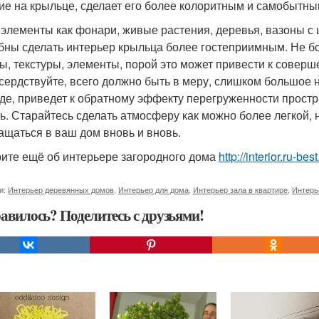
ие на крыльце, сделает его более колоритным и самобытны
 элементы как фонари, живые растения, деревья, вазоны с 
бны сделать интерьер крыльца более гостеприимным. Не б
ы, текстуры, элементы, порой это может привести к совер
сердствуйте, всего должно быть в меру, слишком большое
де, приведет к обратному эффекту перегруженности простр
ть. Старайтесь сделать атмосферу как можно более легкой, 
ащаться в ваш дом вновь и вновь.
ите ещё об интерьере загородного дома
http://interior.ru-b
и:
Интерьер деревянных домов
,
Интерьер для дома
,
Интерьер зала в квартире
,
Интерь
авилось? Поделитесь с друзьями!