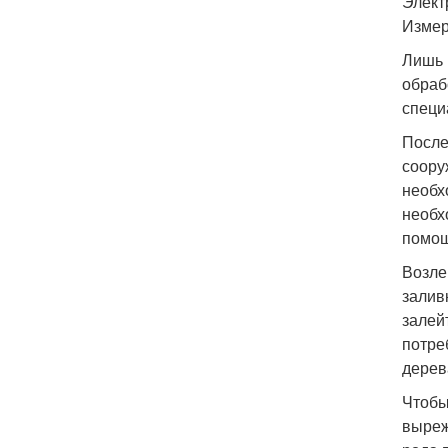
Элект
Измер
Лишь 
обраб
специ
После
соору
необх
необх
помощ
Возле
залив
залей
потре
дерев
Чтобы
выреж