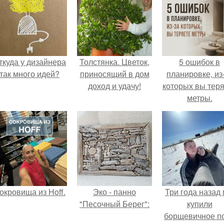
ткуда у дизайнера
Толстянка. Цветок,
5 ошибок в
так много идей?
приносящий в дом
планировке, из
доход и удачу!
которых вы тер
метры.
окровища из Hoff.
Эко - панно
Три года назад
"Песочный Берег":
купили
борщевичное п