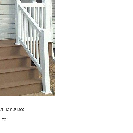
ся наличие:
та;.