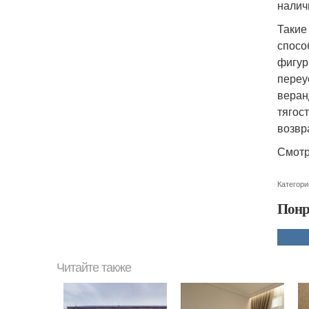
налич
Такие
спосо
фигур
переу
веран
тягос
возвр
Смотр
Категори
Понр
Читайте также