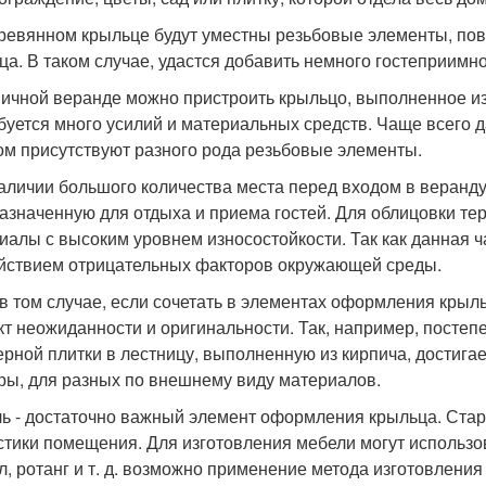
ревянном крыльце будут уместны резьбовые элементы, п
ца. В таком случае, удастся добавить немного гостеприимн
пичной веранде можно пристроить крыльцо, выполненное из
буется много усилий и материальных средств. Чаще всего 
ом присутствуют разного рода резьбовые элементы.
аличии большого количества места перед входом в веранду
азначенную для отдыха и приема гостей. Для облицовки т
иалы с высоким уровнем износостойкости. Так как данная 
йствием отрицательных факторов окружающей среды.
в том случае, если сочетать в элементах оформления крыл
т неожиданности и оригинальности. Так, например, постеп
ерной плитки в лестницу, выполненную из кирпича, достига
ры, для разных по внешнему виду материалов.
ь - достаточно важный элемент оформления крыльца. Стар
стики помещения. Для изготовления мебели могут использо
л, ротанг и т. д. возможно применение метода изготовлени