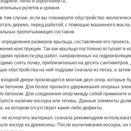
родрели, пилы и шуруповерта;.
ительных рулеток и уровня.
в том случае, если вы планируете обустройство экологичес
отать дерево, перед работой, с помощью машинного масла.
альных пропитывающих составов.
 определения размеров крыльца, составления его проекта,
жения конструкции. Так как крыльцо постоянно вступает в ко
одимо провести ряд работ, направленных на гидроизоляцию
одимо снять почву, приблизительно на десять сантиметров
ью обустройства на ней подушки сначала из песка, а затем
 входной двери производится монтаж двух опор, которые бу
ки бетоном. Для более прочного удерживания опорных элем
те бетоном. Для соединения опор между собой примените н
буется наличие косоура или тетивы. Данные элементы долж
а, на котором отсутствуют какие-либо дефекты.
 не испортить материал, сначала рекомендуем использовать
ьте косоур из древесины. После выпиливания косоура, он 