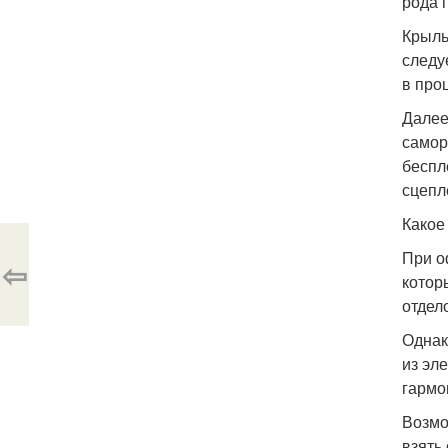
рода 
Крыль
следу
в про
Далее
самор
беспл
сцепл
Какое
При о
⇦
котор
отдел
Однак
из эл
гармо
Возмо
взять