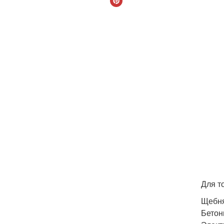
Для т
Щебня
Бетон