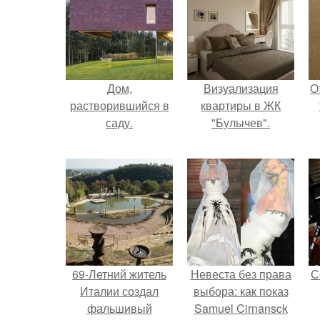
Дом,
Визуализация
О
растворившийся в
квартиры в ЖК
саду.
"Булычев".
69-Летний житель
Невеста без права
С
Италии создал
выбора: как показ
фальшивый
Samuel Cirnansck