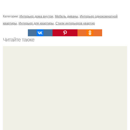
Категории:
Интерьер дома внутри
,
Мебель диваны
,
Интерьер однокомнатной
квартиры
,
Интерьер для квартиры
,
Стили интерьеров квартир
Читайте также
Советские мебельные стенки названия. Вещи века:
советские стенки 80-х.