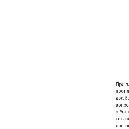
При п
проти
два б
вопро
о бок
сосло
ливча