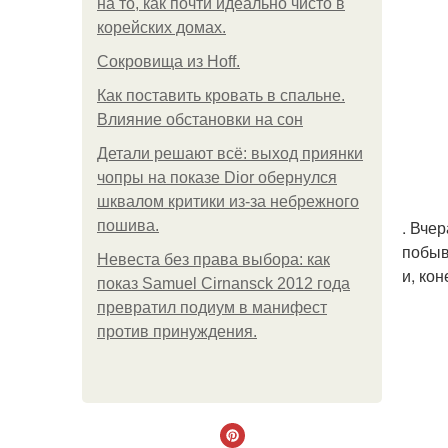
на то, как почти идеально чисто в
корейских домах.
Сокровища из Hoff.
Как поставить кровать в спальне.
Влияние обстановки на сон
Детали решают всё: выход приянки
чопры на показе Dior обернулся
шквалом критики из-за небрежного
. Вче
пошива.
побыв
Невеста без права выбора: как
и, ко
показ Samuel Cirnansck 2012 года
превратил подиум в манифест
против принуждения.