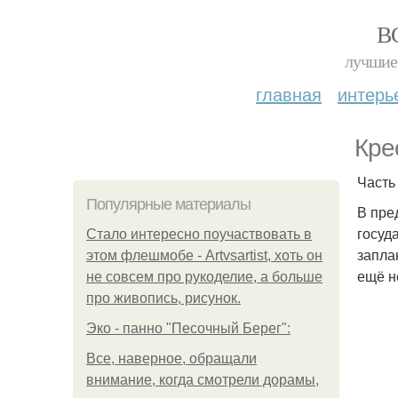
В
лучшие 
главная
интерь
Кре
Часть
Популярные материалы
В пре
госуд
Стало интересно поучаствовать в
запла
этом флешмобе - Artvsartist, хоть он
ещё н
не совсем про рукоделие, а больше
про живопись, рисунок.
Эко - панно "Песочный Берег":
Все, наверное, обращали
внимание, когда смотрели дорамы,