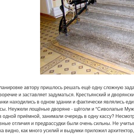
ланировке автору пришлось решать ещё одну сложную зада
воречие и заставляет задуматься. Крестьянский и дворянс
анки находились в одном здании и фактически являлись е
сы. Неужели лощёные дворяне - щёголи и "Сиволапые Мужи
 в одной приёмной, занимали очередь в одну кассу? Несмот
вные отличия и предрассудки были очень сильны. Не учитыват
ка видно, как много усилий и выдумки приложил архитектор,