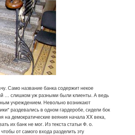
чу. Само название банка содержит некое
кий … слишком уж разными были клиенты. А ведь
диным учреждением. Невольно возникают
ки" раздевались в одном гардеробе, сидели бок
ря на демократические веяния начала XX века,
ь их банк не мог. Из текста статьи Ф. о.
 чтобы от самого входа разделить эту