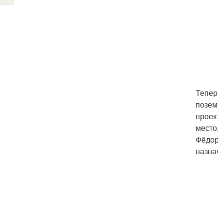
Тепер
позем
проек
место
Фёдор
назна