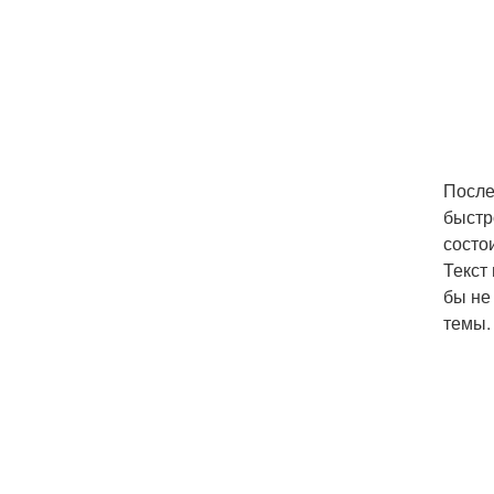
После
быстр
состо
Текст
бы не
темы.