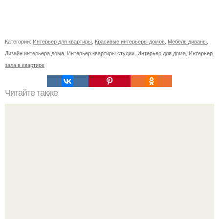
Категории:
Интерьер для квартиры
,
Красивые интерьеры домов
,
Мебель диваны
,
Дизайн интерьера дома
,
Интерьер квартиры студии
,
Интерьер для дома
,
Интерьер
зала в квартире
Читайте также
Как правильно обрезать герань, чтобы она пышно цвела.