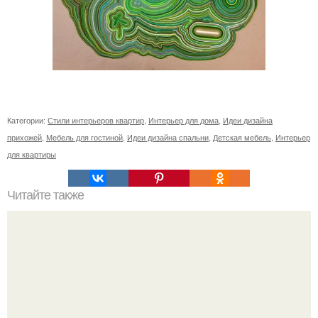
Категории:
Стили интерьеров квартир
,
Интерьер для дома
,
Идеи дизайна
прихожей
,
Мебель для гостиной
,
Идеи дизайна спальни
,
Детская мебель
,
Интерьер
для квартиры
Читайте также