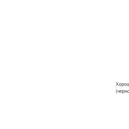
Хорош
(черн