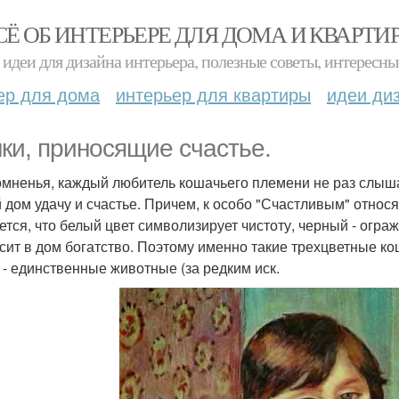
СЁ ОБ ИНТЕРЬЕРЕ ДЛЯ ДОМА И КВАРТИ
идеи для дизайна интерьера, полезные советы, интересны
ер для дома
интерьер для квартиры
идеи ди
ки, приносящие счастье.
омненья, каждый любитель кошачьего племени не раз слыша
 дом удачу и счастье. Причем, к особо "Счастливым" относ
ется, что белый цвет символизирует чистоту, черный - ограж
сит в дом богатство. Поэтому именно такие трехцветные кош
 - единственные животные (за редким иск.