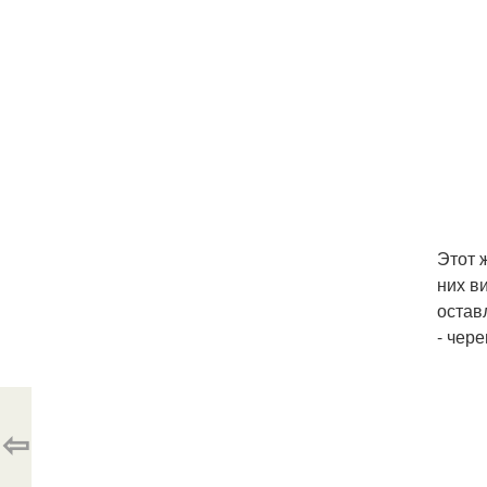
Этот 
них в
остав
- чер
⇦