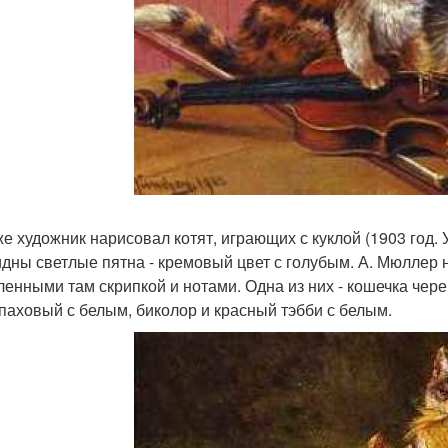
же художник нарисовал котят, играющих с куклой (1903 год. 
идны светлые пятна - кремовый цвет с голубым. А. Мюллер н
ленными там скрипкой и нотами. Одна из них - кошечка чере
епаховый с белым, биколор и красный тэбби с белым.