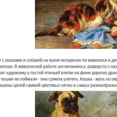
 с кошками и собакой на кухне интересен по живописи и дет
ветная. В живописной работе англичанина к. рафорста с н
ует художнику у пустой птичьей клетки на фоне дорогих дра
у кошки не поймали - она сумела улететь. Кошка - мать по ок
ашены целой гаммой цветовых пятен в самых разнообразны