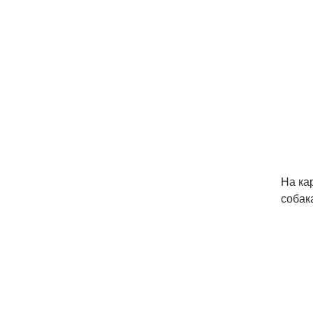
На ка
собак