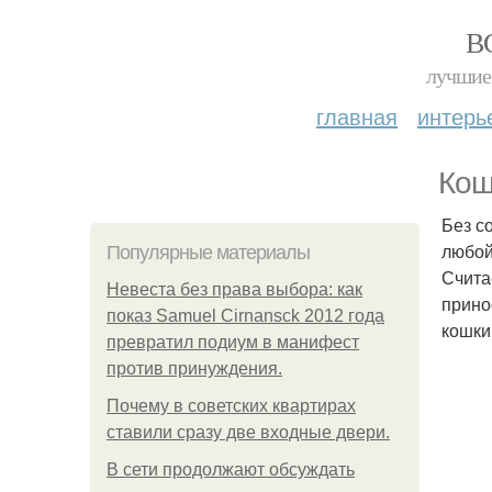
В
лучшие 
главная
интерь
Кош
Без с
любой
Популярные материалы
Счита
Невеста без права выбора: как
прино
показ Samuel Cirnansck 2012 года
кошки
превратил подиум в манифест
против принуждения.
Почему в советских квартирах
ставили сразу две входные двери.
В сети продолжают обсуждать