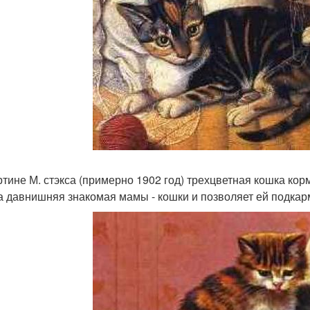
ртине М. стэкса (примерно 1902 год) трехцветная кошка корм
а давнишняя знакомая мамы - кошки и позволяет ей подкарм