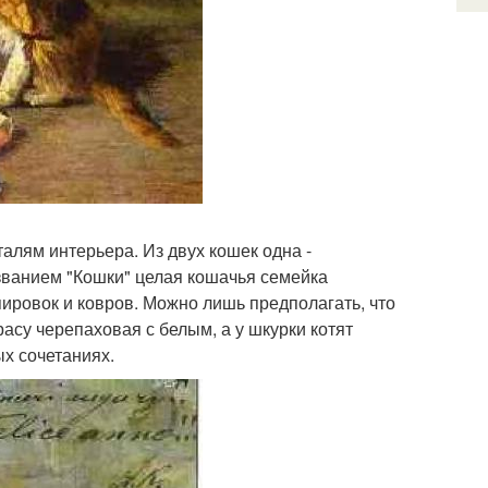
алям интерьера. Из двух кошек одна -
азванием "Кошки" целая кошачья семейка
пировок и ковров. Можно лишь предполагать, что
расу черепаховая с белым, а у шкурки котят
х сочетаниях.