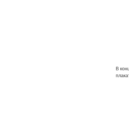
В кон
плака