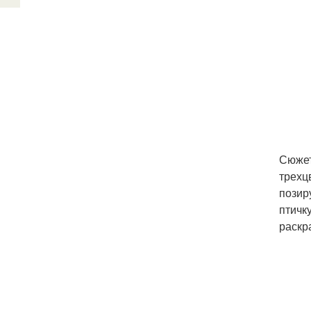
Сюжет
трехц
позир
птичк
раскр