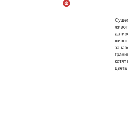
Сущес
живот
датир
живот
занав
грани
котят 
цвета