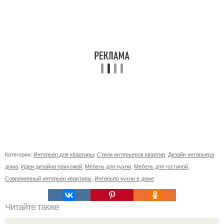
Категории:
Интерьер для квартиры
,
Стили интерьеров квартир
,
Дизайн интерьера
дома
,
Идеи дизайна прихожей
,
Мебель для кухни
,
Мебель для гостиной
,
Современный интерьер квартиры
,
Интерьер кухни в доме
Читайте также