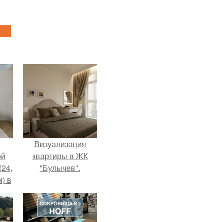
Визуализация
ой
квартиры в ЖК
(24,
"Булычев".
) в