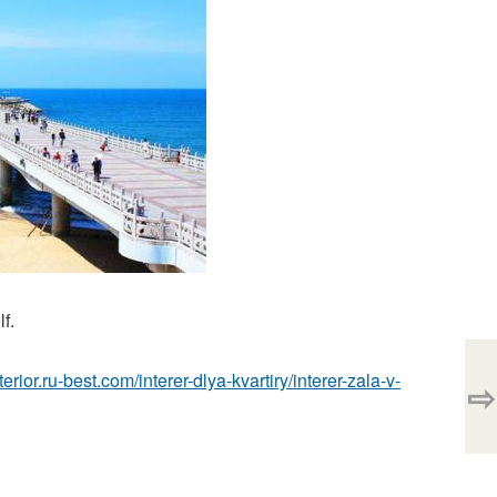
f.
nterior.ru-best.com/interer-dlya-kvartiry/interer-zala-v-
⇨