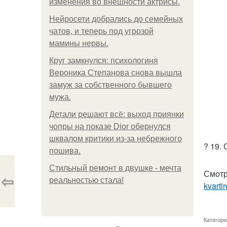
изменения во внешности актрисы.
Нейросети добрались до семейных
чатов, и теперь под угрозой
мамины нервы.
Круг замкнулся: психологиня
Вероника Степанова снова вышла
замуж за собственного бывшего
мужа.
Детали решают всё: выход приянки
чопры на показе Dior обернулся
шквалом критики из-за небрежного
? 19. 
пошива.
Стильный ремонт в двушке - мечта
Смотр
⇦
реальностью стала!
kvartir
Категори