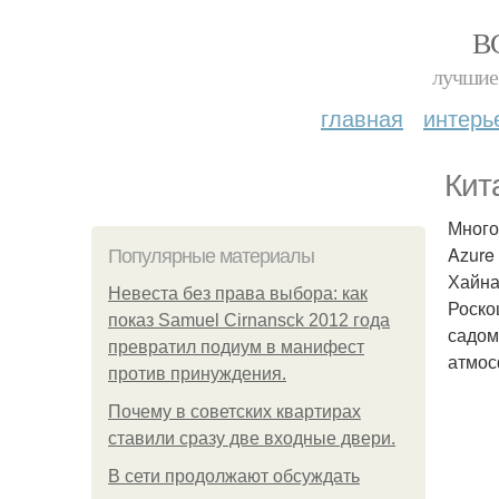
В
лучшие 
главная
интерь
Кит
Много
Azure 
Популярные материалы
Хайна
Невеста без права выбора: как
Роско
показ Samuel Cirnansck 2012 года
садом
превратил подиум в манифест
атмос
против принуждения.
Почему в советских квартирах
ставили сразу две входные двери.
В сети продолжают обсуждать