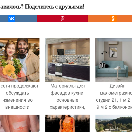
авилось? Поделитесь с друзьями!
 сети продолжают
Материалы для
Дизайн
обсуждать
фасадов кухни:
малометражн
изменения во
основные
студии 21, 1 м 2 
внешности
характеристики,
9 м 2 с балконом
актрисы.
плюсы и минусы.
Краснодаре.