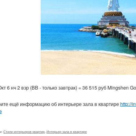
Окт 6 нч 2 взр (BB - только завтрак) = 36 515 руб Mingshen Gol
ите ещё информацию об интерьере зала в квартире
http://i
e
и:
Стили интерьеров квартир
,
Интерьер зала в квартире