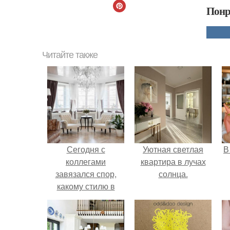
Понр
Читайте также
Сегодня с
Уютная светлая
В
коллегами
квартира в лучах
завязался спор,
солнца.
какому стилю в
интерьере сейчас
чаще отдают
предпочтение?