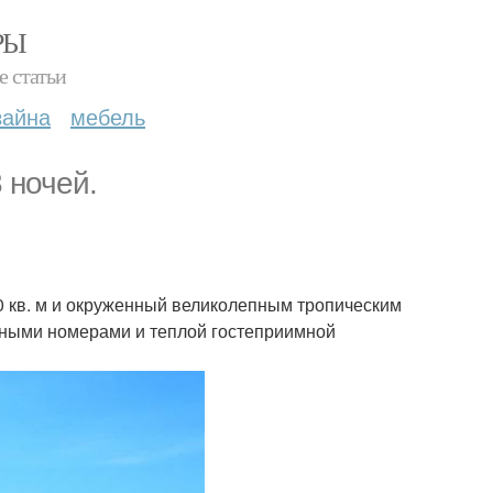
РЫ
е статьи
зайна
мебель
3 ночей.
 кв. м и окруженный великолепным тропическим
рными номерами и теплой гостеприимной