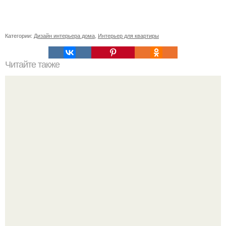
Категории:
Дизайн интерьера дома
,
Интерьер для квартиры
Читайте также
Как украсить комнату?