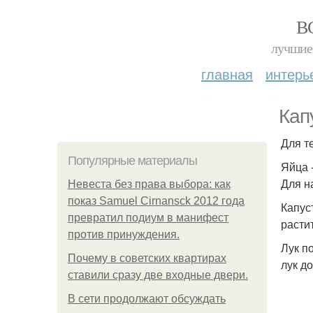
В
лучшие 
главная
интерь
Кап
Для т
Популярные материалы
Яйца -
Для н
Невеста без права выбора: как
показ Samuel Cirnansck 2012 года
Капуст
превратил подиум в манифест
расти
против принуждения.
Лук п
Почему в советских квартирах
лук д
ставили сразу две входные двери.
В сети продолжают обсуждать