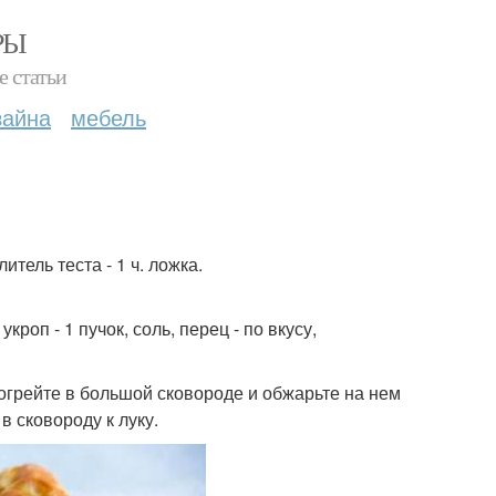
РЫ
е статьи
зайна
мебель
литель теста - 1 ч. ложка.
укроп - 1 пучок, соль, перец - по вкусу,
огрейте в большой сковороде и обжарьте на нем
в сковороду к луку.