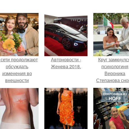
 сети продолжают
Автоновости -
Круг замкнулс
обсуждать
Женева 2018.
психологиня
изменения во
Вероника
внешности
Степанова сно
актрисы.
вышла замуж 
собственног
бывшего мужа