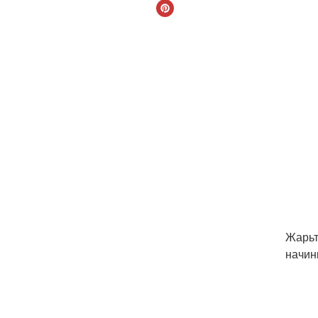
Жарьт
начин