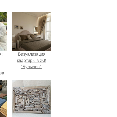
я:
Визуализация
квартиры в ЖК
"Булычев".
ва
за
о
.