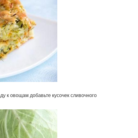
оду к овощам добавьте кусочек сливочного