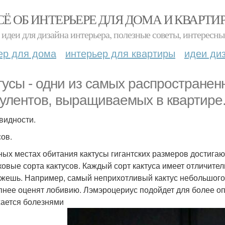
СЁ ОБ ИНТЕРЬЕРЕ ДЛЯ ДОМА И КВАРТИ
идеи для дизайна интерьера, полезные советы, интересны
ер для дома
интерьер для квартиры
идеи ди
тусы - одни из самых распростране
кулентов, выращиваемых в квартире
видности.
сов.
ных местах обитания кактусы гигантских размеров достиг
ковые сорта кактусов. Каждый сорт кактуса имеет отличитель
ажешь. Например, самый неприхотливый кактус небольшого
пнее оценят лобивию. Лэмэроцериус подойдет для более оп
ается болезнями