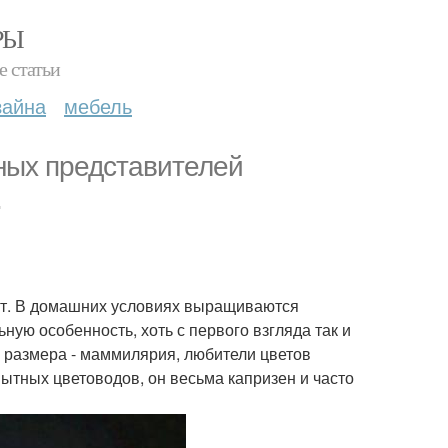
РЫ
е статьи
зайна
мебель
нных представителей
.
ают. В домашних условиях выращиваются
ную особенность, хоть с первого взгляда так и
 размера - маммилярия, любители цветов
ытных цветоводов, он весьма капризен и часто