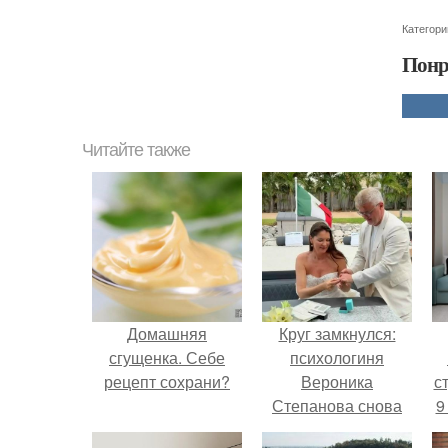
Категори
Понр
Читайте также
Домашняя
Круг замкнулся:
сгущенка. Себе
психологиня
рецепт сохрани?
Вероника
ст
Степанова снова
9
вышла замуж за