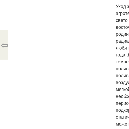
Уход 
агрот
свето
восто
родин
радиа
⇦
любят
года.
темпе
полив
полив
возду
мягко
необх
перио
подко
стати
может