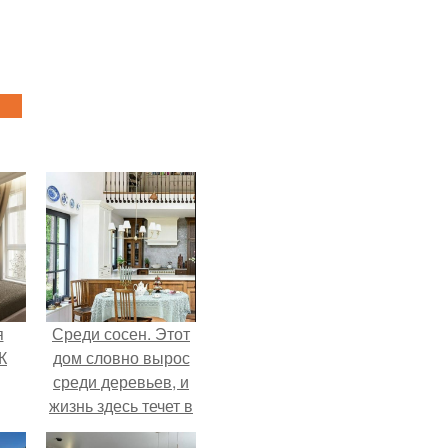
я
Среди сосен. Этот
К
дом словно вырос
среди деревьев, и
жизнь здесь течет в
собственном ритме