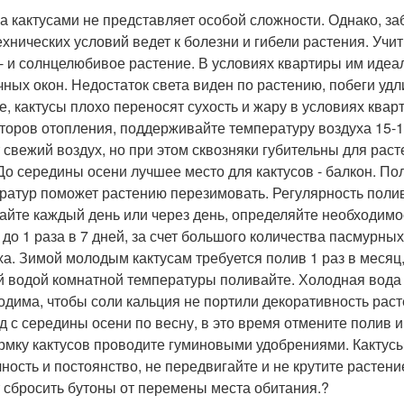
за кактусами не представляет особой сложности. Однако, з
ехнических условий ведет к болезни и гибели растения. Учи
 - и солнцелюбивое растение. В условиях квартиры им иде
чных окон. Недостаток света виден по растению, побеги удл
е, кактусы плохо переносят сухость и жару в условиях ква
торов отопления, поддерживайте температуру воздуха 15-1
 свежий воздух, но при этом сквозняки губительны для рас
 До середины осени лучшее место для кактусов - балкон. П
ратур поможет растению перезимовать. Регулярность полива
айте каждый день или через день, определяйте необходимо
 до 1 раза в 7 дней, за счет большого количества пасмурны
ха. Зимой молодым кактусам требуется полив 1 раз в месяц,
й водой комнатной температуры поливайте. Холодная вода г
одима, чтобы соли кальция не портили декоративность раст
д с середины осени по весну, в это время отмените полив 
рмку кактусов проводите гуминовыми удобрениями. Кактус
чность и постоянство, не передвигайте и не крутите растен
 сбросить бутоны от перемены места обитания.?