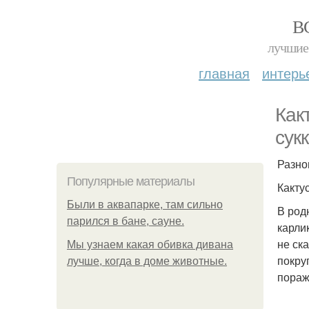
В
лучшие 
главная
интерь
Как
сук
Разно
Популярные материалы
Какту
Были в аквапарке, там сильно
В род
парился в бане, сауне.
карли
не ск
Мы узнаем какая обивка дивана
покру
лучше, когда в доме животные.
пораж