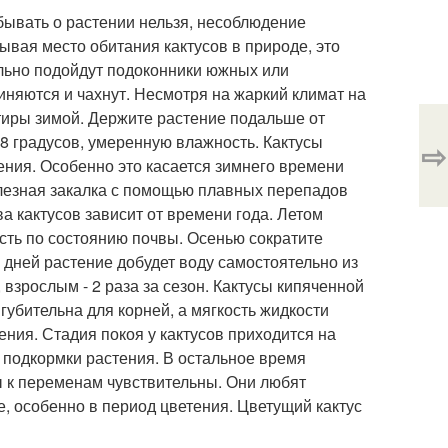
абывать о растении нельзя, несоблюдение
тывая место обитания кактусов в природе, это
ально подойдут подоконники южных или
иняются и чахнут. Несмотря на жаркий климат на
ртиры зимой. Держите растение подальше от
8 градусов, умеренную влажность. Кактусы
⇨
тения. Особенно это касается зимнего времени
олезная закалка с помощью плавных перепадов
 кактусов зависит от времени года. Летом
сть по состоянию почвы. Осенью сократите
х дней растение добудет воду самостоятельно из
 взрослым - 2 раза за сезон. Кактусы кипяченной
убительна для корней, а мягкость жидкости
ения. Стадия покоя у кактусов приходится на
и подкормки растения. В остальное время
ы к переменам чувствительны. Они любят
ие, особенно в период цветения. Цветущий кактус