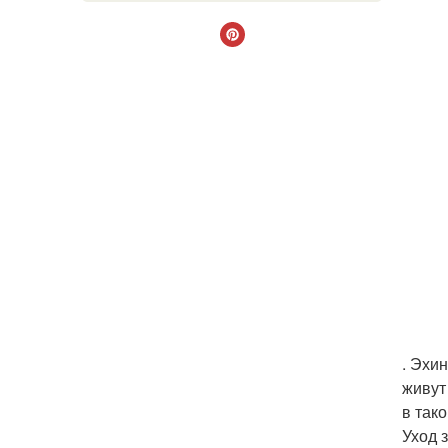
. Эхи
живут
в так
Уход з