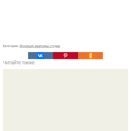
Категории:
Интерьер квартиры студии
Читайте также
Что такое настоящий английский интерьер можно
наблюдать в полной мере в этой прекрасной квартире в
викторианском доме в лондонском ноттинг хилл.