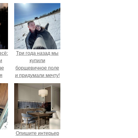
всё:
Три года назад мы
и
купили
зе
борщевичное поле
я
и придумали мечту!
ки
го
Опишите интерьер