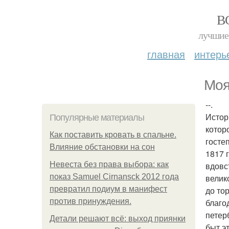
В
лучшие 
главная
интерь
Моя
--.
Истор
Популярные материалы
котор
Как поставить кровать в спальне.
госте
Влияние обстановки на сон
1817 
Невеста без права выбора: как
вдовс
показ Samuel Cirnansck 2012 года
велик
превратил подиум в манифест
до то
против принуждения.
благо
петер
Детали решают всё: выход приянки
быт э