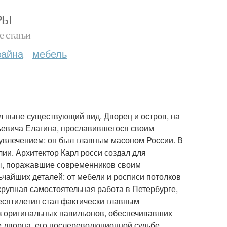
РЫ
е статьи
зайна
мебель
ел ныне существующий вид. Дворец и остров, на
ьевича Елагина, прославившегося своим
увлечением: он был главным масоном России. В
ии. Архитектор Карл росси создал для
, поражавшие современников своим
чайших деталей: от мебели и росписи потолков
крупная самостоятельная работа в Петербурге,
десятилетия стал фактически главным
из оригинальных павильонов, обеспечивавших
е дворца, его послереволюционной судьбе