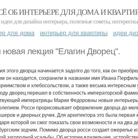
СЁ ОБ ИНТЕРЬЕРЕ ДЛЯ ДОМА И КВАРТИ
идеи для дизайна интерьера, полезные советы, интересны
ер для дома
интерьер для квартиры
идеи ди
 новая лекция "Елагин Дворец".
ия этого дворца начинается задолго до того, как он приобр
ом он находится, сохранили в названии имя Ивана Перфил
приимством и хлебосольством, а также весьма интересным 
году дворец перешел в собственность императорской фамил
твующей императрицы Марии Федоровны новые интерьеры
олепием. Росси прорисовывает оформление дворца до мель
ршеров и дверных ручек. Для архитектора это была первая 
даря которой он смог показать свои возможности и на два 
бургским зодчим. Помимо дворца росси создает ожерелье 
той загородной усадьбы. Об истории владельцев, устройств