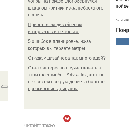
чопры на показе Dior обернулся
пойдет
шквалом критики из-за небрежного
пошива.
Категори
Привет всем дизайнерам
Понр
интерьеров и не только!
5 ошибок в планировке, из-за
которых вы теряете метры.
Откуда у дизайнера так много идей?
Стало интересно поучаствовать в
этом флешмобе - Artvsartist, хоть он
не совсем про рукоделие, а больше
⇦
про живопись, рисунок.
Читайте также