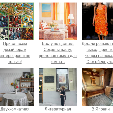
Привет всем
Васту по цветам.
Детали решают 
дизайнерам
Секреты васту:
выход приянк
интерьеров и не
цветовая гамма для
чопры на пока
только!
комнат.
Dior обернулс
шквалом крити
из-за небрежно
пошива.
Двухкомнатная
Литературная
В Японии