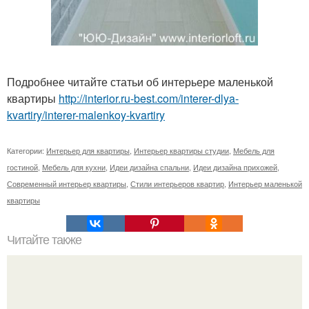
Подробнее читайте статьи об интерьере маленькой
квартиры
http://interior.ru-best.com/interer-dlya-
kvartiry/interer-malenkoy-kvartiry
Категории:
Интерьер для квартиры
,
Интерьер квартиры студии
,
Мебель для
гостиной
,
Мебель для кухни
,
Идеи дизайна спальни
,
Идеи дизайна прихожей
,
Современный интерьер квартиры
,
Стили интерьеров квартир
,
Интерьер маленькой
квартиры
Читайте также