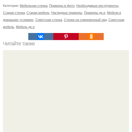
Категории:
Мебельная стенка
,
Примеры в фото
,
Необходимые инструменты
,
Старая стенка
,
Старая мебель
,
Наглядные примеры
,
Примеры до и
,
Мебели в
домашних условиях
,
Советская стенка
,
Стенки на современный лад
,
Советская
мебель
,
Мебель до и
Читайте также
Значение картина с волками. В том случае, если вы
любите вышивать, то наверняка задумывались о том,
что означает та или иная вышитая вами картина.