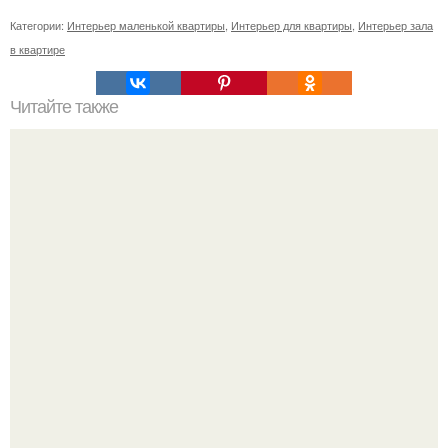
Категории:
Интерьер маленькой квартиры
,
Интерьер для квартиры
,
Интерьер зала
в квартире
Читайте также
Материалы для фасадов кухни: основные
характеристики, плюсы и минусы.