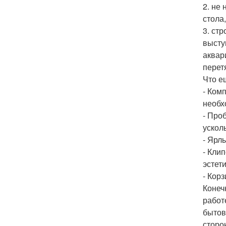
2. не
стола
3. ст
высту
аквар
перет
Что е
- Ком
необх
- Про
ускол
- Ярл
- Кли
эстет
- Кор
Конеч
работ
бытов
сторо