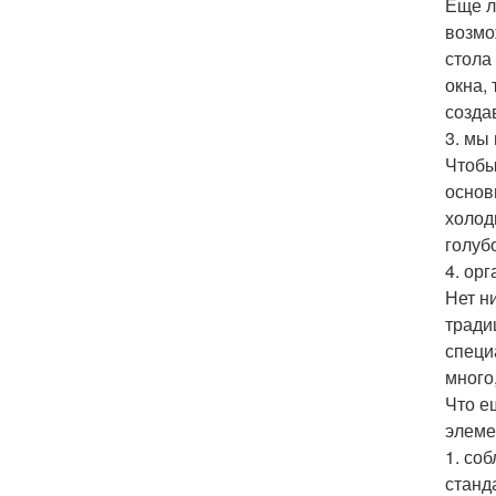
Еще л
возмо
стола
окна,
созда
3. мы
Чтобы
основ
холодн
голуб
4. ор
Нет н
тради
специ
много
Что е
элеме
1. со
станд