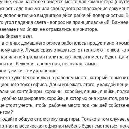
учше, если на столе найдется место для компьютера (ноутбу
жность для письма или свободного расположения документо
 с дополнительно выдвигающейся рабочей поверхностью. Вни
 то угол падения света - вопрос не принципиальный. Важнее
ваемые ими блики не отражались в мониторе.
 выбираем цвет.
 в стенах домашнего офиса работалось продуктивно и ком
ному цвету. Лучше сразу отказаться от теплых оттенков, ко
ая или нейтральная палитра как нельзя к месту будет. Да и 
оватая, бежевая, древесная, песочная гаммы.
ганизуем систему хранения.
ичего хуже беспорядка на рабочем месте, который тормозит
ционного тоже) офиса. Дабы избежать этого, у каждой вещи
альные контейнеры, корзины, коробки, ящики, ячейки, полк
, удобно маркировать коробки, в которых она хранится, рав
ще стоит учесть, чтобы рабочее место под крышей собстве
нтом?
блюдайте общую стилистику квартиры. Только в том случае, 
артная классическая офисная мебель будет смотреться нел