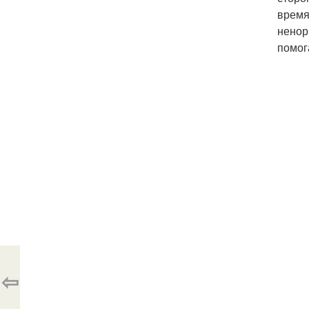
время
ненор
помог
⇦