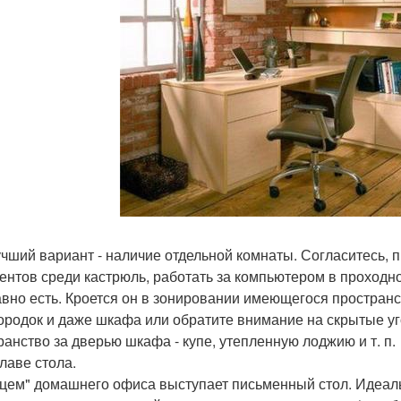
чший вариант - наличие отдельной комнаты. Согласитесь, п
иентов среди кастрюль, работать за компьютером в проходн
авно есть. Кроется он в зонировании имеющегося простран
ородок и даже шкафа или обратите внимание на скрытые уг
ранство за дверью шкафа - купе, утепленную лоджию и т. п.
главе стола.
цем" домашнего офиса выступает письменный стол. Идеаль