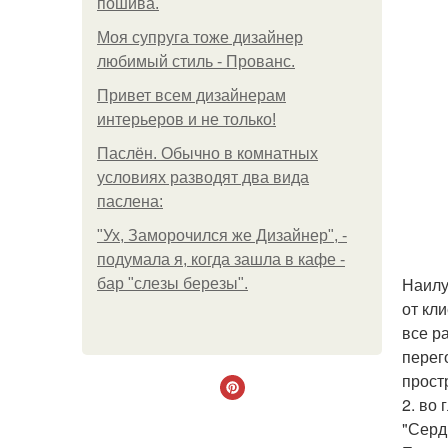
пошива.
Моя супруга тоже дизайнер
любимый стиль - Прованс.
Привет всем дизайнерам
интерьеров и не только!
Паслён. Обычно в комнатных
условиях разводят два вида
паслена:
"Ух, Заморочился же Дизайнер", -
подумала я, когда зашла в кафе -
Наилу
бар "слезы березы".
от кл
все р
перег
прост
2. во 
"Серд