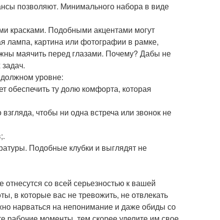
ансы позволяют. Минимального набора в виде
кими красками. Подобными акцентами могут
я лампа, картина или фотографии в рамке,
олжны маячить перед глазами. Почему? Дабы не
 задач.
 должном уровне:
ет обеспечить ту долю комфорта, которая
 взгляда, чтобы ни одна встреча или звонок не
;.
ратуры. Подобные клубки и выглядят не
е отнесутся со всей серьезностью к вашей
ы, в которые вас не тревожить, не отвлекать
жно нарваться на непонимание и даже обиды со
те рабочие моменты, тем скорее уделите им свое