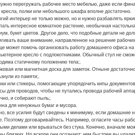
 нужно перегружать рабочее место мебелью, даже если фин
, кресла, полки или небольшого шкафа вполне достаточно.
рогий интерьер не только можно, но и нужно разбавлять яр
пать интересное комнатное растение, необычная настольна
иум, букет цветов. Другое дело, что подобные детали не д
ягивать ваше внимание, направленное на решение рабочих
ще может помочь организовать работу домашнего офиса на
пьютерное кресло с подлокотниками. Обычный стул не смож
одима статичному положению тела;.
бковая или магнитная доска для заметок. Отныне достаточно
ьзнули из памяти;.
ыки или стикеры, помогающие упорядочить кипы документов
псы для проводов, чтобы не путались провода рабочей аппа
ично, и собирают пыль;.
зина для ненужных бумаг и мусора.
но, все усилия будут сведены к минимуму, если домашние н
е. Поэтому договаривайтесь. Например, огласите часы работ
ыми делами или врываться без стука. Конечно, вначале мо
ны близких. Но вскоре они осознают: чем быстрее вы улади