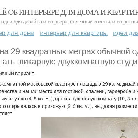
СЁ ОБ ИНТЕРЬЕРЕ ДЛЯ ДОМА И КВАРТИ
идеи для дизайна интерьера, полезные советы, интересны
ер для дома
интерьер для квартиры
идеи ди
 на 29 квадратных метрах обычной 
лать шикарную двухкомнатную студ
ивный вариант.
окомнатной московской квартире площадью 29 кв. м. диза
ранства и нашли место для гостиной, спальни, гардероба и
кую кухню (4, 8 кв. м. ), проходную жилую комнату (19, 3 кв. 
ого открывалась в прихожую (2, 3 кв. м. ), не давая разме
тляет