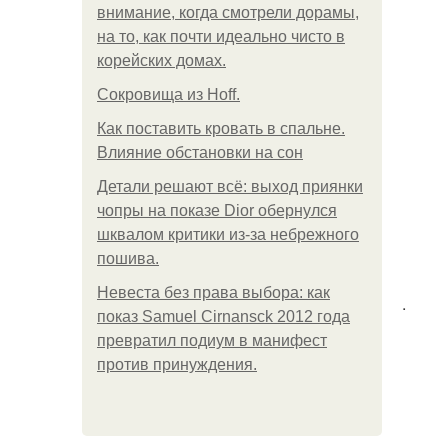
внимание, когда смотрели дорамы,
на то, как почти идеально чисто в
корейских домах.
Сокровища из Hoff.
Как поставить кровать в спальне.
Влияние обстановки на сон
Детали решают всё: выход приянки
чопры на показе Dior обернулся
шквалом критики из-за небрежного
пошива.
Невеста без права выбора: как
.
показ Samuel Cirnansck 2012 года
превратил подиум в манифест
против принуждения.