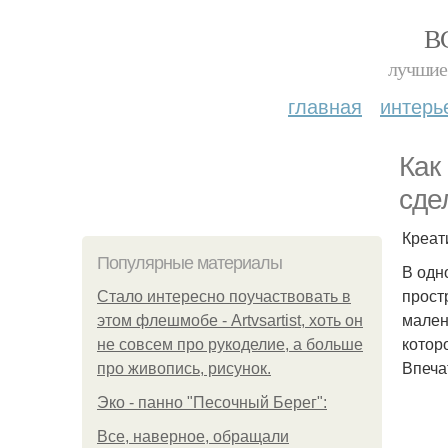
В
лучшие 
главная
интерь
Как
сде
Креат
Популярные материалы
В одн
прост
Стало интересно поучаствовать в
малень
этом флешмобе - Artvsartist, хоть он
котор
не совсем про рукоделие, а больше
Впеча
про живопись, рисунок.
Эко - панно "Песочный Берег":
Все, наверное, обращали