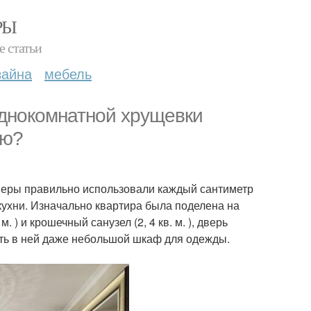
РЫ
е статьи
зайна
мебель
однокомнатной хрущевки
ию?
йнеры правильно использовали каждый сантиметр
 кухни. Изначально квартира была поделена на
м. ) и крошечный санузел (2, 4 кв. м. ), дверь
стить в ней даже небольшой шкаф для одежды.