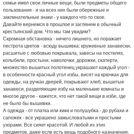
семьи имел свои личные вещи, были предметы общего
пользования - и на всех них были обережные и
заклинательные знаки - у каждого что-то свое.
Давайте вернемся в прошлое и заглянем в обычный
крестьянский дом. Что мы там увидим?
Скромная обстановка - ничего лишнего, но поражает
пестрота цветов - всюду вышивка: кружевные занавески,
расшитые с любовью покрывала, завесы на постелях,
колыбели, простыни, наволочки, дорожки, скатерти,
множество вышитых полотенец украшают каждый угол -
в особенности красный угол избы, висят на крючках для
одежды, на ручках дверей, покрывают хлеб; вышитые
занавеси, разделяющие избу на маленькие комнаты и
многое другое - кажется, что нет такой вещи в избе, где
не было бы вышивки.
А одежда - от платка или кики и полушубка - до рубахи и
сапожек - все украшено замысловатыми и простыми
узорами. Все сияет красотой. И любой из этих
предметов, даже если есть вещь подобного назначения,