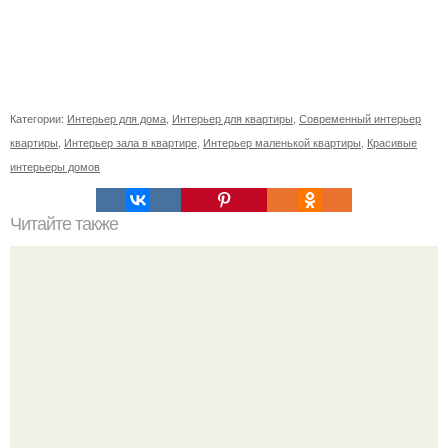
Категории:
Интерьер для дома
,
Интерьер для квартиры
,
Современный интерьер
квартиры
,
Интерьер зала в квартире
,
Интерьер маленькой квартиры
,
Красивые
интерьеры домов
Читайте также
Как осенью создать теплую атмосферу в доме?