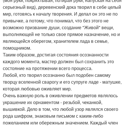
(моя руки, покряхтывая, потирая руки, напуская на себя
серьезный вид), деревенский дока творил в себе целый
мир, готовясь к началу творения. И делал он это не по
привычке, а потому, что понимал, что без этого не
возможно призвание души, создание "Живой" вещи,
выполняющей не только свое прямое назначение, но и
являющейся оберегом, хранителем лада в семье,
помощником.
Таким образом, достигая состояния осознанности
каждого момента, мастер должен был сохранить это
состояние на протяжении всего процесса.
Любой, кто творил осознанно был подобен самому
творцу вселенной сварогу и его супруге ладе - матушке,
которая любовью оживляет мир.
Очень важную роль в оживлении предметов являлось
украшение их орнаментом - резьбой, чеканкой,
вышивкой. Дело в том, что любой узор являлся своего
рода шифром, знаковым письмом с каким-либо
пожеланием или обережным значением. Каждый член