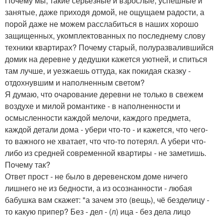
Почему мы, такие серьезные и взрослые, успешные и
занятые, даже приходя домой, не ощущаем радости, а
порой даже не можем расслабиться в наших хорошо
защищенных, укомплектованных по последнему слову
техники квартирах? Почему старый, полуразвалившийся
домик на деревне у дедушки кажется уютней, и спиться
там лучше, и уезжаешь оттуда, как покидая сказку -
отдохнувшим и наполненным светом?
Я думаю, что очарование деревни не только в свежем
воздухе и милой романтике - в наполненности и
осмысленности каждой мелочи, каждого предмета,
каждой детали дома - убери что-то - и кажется, что чего-
то важного не хватает, что что-то потерял. А убери что-
либо из средней современной квартиры - не заметишь.
Почему так?
Ответ прост - не было в деревенском доме ничего
лишнего не из бедности, а из осознанности - любая
бабушка вам скажет: "а зачем это (вещь), чё безделицу -
то какую припер? Без - дел - (л) ица - без дела лицо