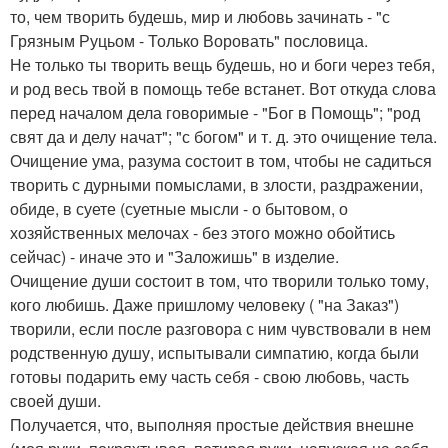
то, чем творить будешь, мир и любовь зачинать - "с
Грязным Руцьом - Только Воровать" пословица.
Не только ты творить вещь будешь, но и боги через тебя,
и род весь твой в помощь тебе встанет. Вот откуда слова
перед началом дела говоримые - "Бог в Помощь"; "род
свят да и делу начат"; "с богом" и т. д. это очищение тела.
Очищение ума, разума состоит в том, чтобы не садиться
творить с дурными помыслами, в злости, раздражении,
обиде, в суете (суетные мысли - о бытовом, о
хозяйственных мелочах - без этого можно обойтись
сейчас) - иначе это и "Заложишь" в изделие.
Очищение души состоит в том, что творили только тому,
кого любишь. Даже пришлому человеку ( "на Заказ")
творили, если после разговора с ним чувствовали в нем
родственную душу, испытывали симпатию, когда были
готовы подарить ему часть себя - свою любовь, часть
своей души.
Получается, что, выполняя простые действия внешне