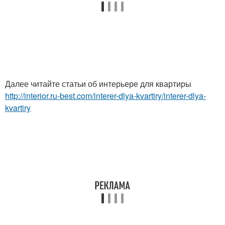
Далее читайте статьи об интерьере для квартиры
http://interior.ru-best.com/interer-dlya-kvartiry/interer-dlya-
kvartiry