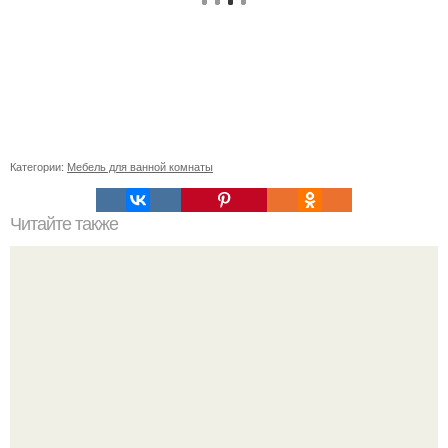
Категории:
Мебель для ванной комнаты
Читайте также
* Идеи для ремонта: сочетание элегантности и светлых
тонов *.