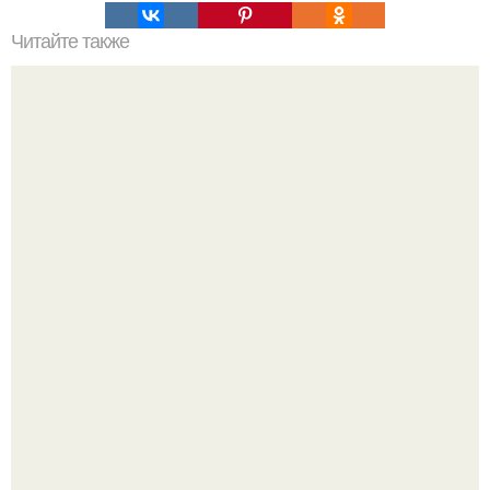
Читайте также
Советские мебельные стенки названия. Вещи века:
советские стенки 80-х.
Выходные в Тобольске провели.