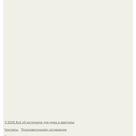
Среди сосен. Этот дом словно вырос среди деревьев, и
жизнь здесь течет в собственном ритме - спокойно, без
спешки и лишнего шума.
Откуда у дизайнера так много идей?
© 2026 Всё об интерьере для дома и квартиры
Контакты
Пользовательское соглашение