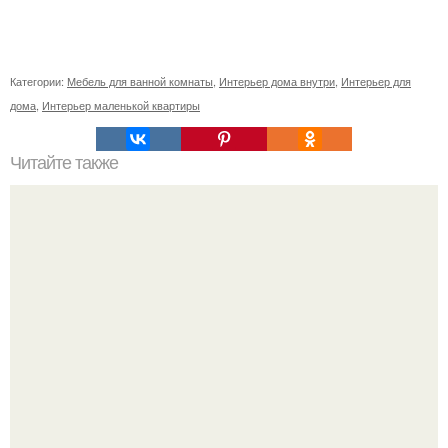
Категории:
Мебель для ванной комнаты
,
Интерьер дома внутри
,
Интерьер для
дома
,
Интерьер маленькой квартиры
Читайте также
Советские мебельные стенки названия. Вещи века:
советские стенки 80-х.