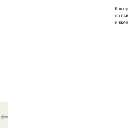
Как п
на вы
инжен
⇦