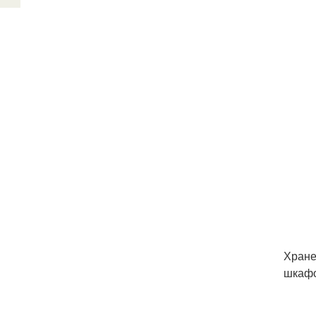
Хране
шкафо