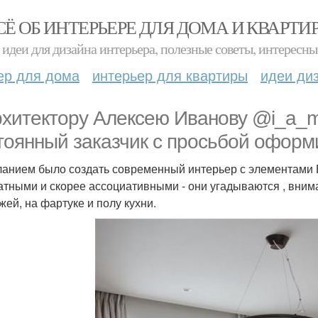
СЁ ОБ ИНТЕРЬЕРЕ ДЛЯ ДОМА И КВАРТИ
идеи для дизайна интерьера, полезные советы, интересны
ер для дома
интерьер для квартиры
идеи ди
рхитектору Алексею Иванову @i_a_m_
тоянный заказчик с просьбой оформи
анием было создать современный интерьер с элементами В
атными и скорее ассоциативными - они угадываются , внима
жей, на фартуке и полу кухни.