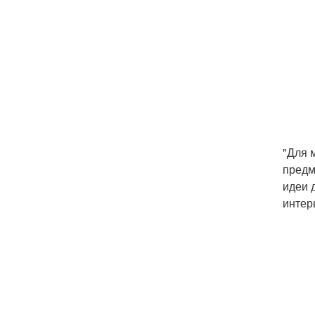
"Для 
предм
идеи 
интерь