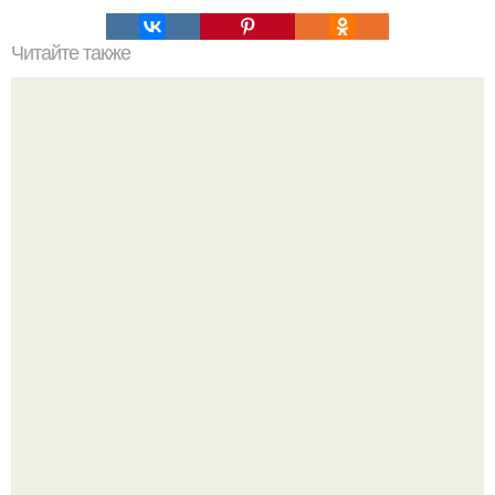
Читайте также
Советские мебельные стенки названия. Вещи века:
советские стенки 80-х.