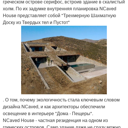
греческом острове серифос, встроив здание в скалистый
холм. По их задумке внутренняя планировка NСaved
House представляет собой "Трехмерную Шахматную
Доску из Твердых тел и Пустот"
. О том, почему экологичность стала ключевым словом
дизайна NСaved, и как архитекторы обеспечили
освещение в интерьере "Дома - Пещеры".
NСaved House - частная резиденция на одном из
греческих островов. Само здание даже не сразу можно