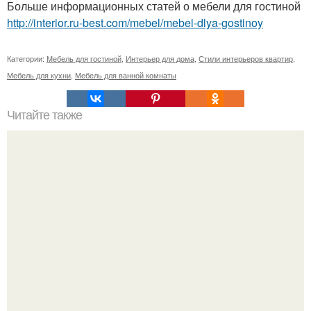
Больше информационных статей о мебели для гостиной
http://interior.ru-best.com/mebel/mebel-dlya-gostinoy
Категории:
Мебель для гостиной
,
Интерьер для дома
,
Стили интерьеров квартир
,
Мебель для кухни
,
Мебель для ванной комнаты
Читайте также
Где найти место для книг в маленькой квартире:
интересные идеи по организации пространства?