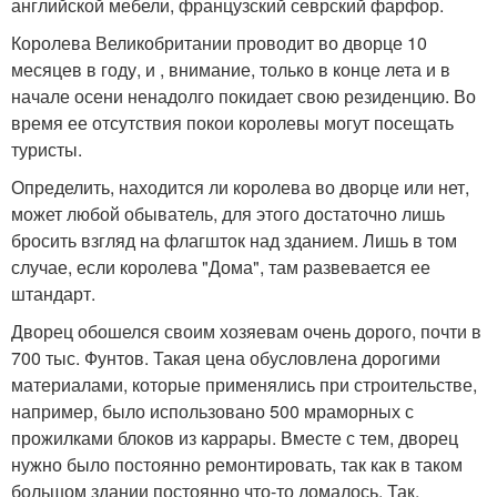
английской мебели, французский севрский фарфор.
Королева Великобритании проводит во дворце 10
месяцев в году, и , внимание, только в конце лета и в
начале осени ненадолго покидает свою резиденцию. Во
время ее отсутствия покои королевы могут посещать
туристы.
Определить, находится ли королева во дворце или нет,
может любой обыватель, для этого достаточно лишь
бросить взгляд на флагшток над зданием. Лишь в том
случае, если королева "Дома", там развевается ее
штандарт.
Дворец обошелся своим хозяевам очень дорого, почти в
700 тыс. Фунтов. Такая цена обусловлена дорогими
материалами, которые применялись при строительстве,
например, было использовано 500 мраморных с
прожилками блоков из каррары. Вместе с тем, дворец
нужно было постоянно ремонтировать, так как в таком
большом здании постоянно что-то ломалось. Так,