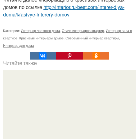
домов по ссылке
http://interior.ru-best.com/interer-dlya-
doma/krasivye-interery-domov
Категории:
Интерьер частного дома
,
Стили интерьеров квартир
,
Интерьер зала в
квартире
,
Красивые интерьеры домов
,
Современный интерьер квартиры
,
Интерьер для дома
Читайте также
Коврик из камней - кусочек пляжа в вашем доме.