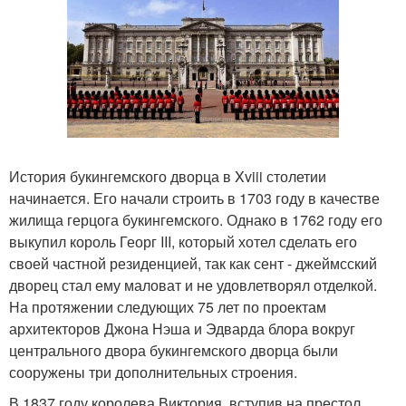
История букингемского дворца в Xviii столетии
начинается. Его начали строить в 1703 году в качестве
жилища герцога букингемского. Однако в 1762 году его
выкупил король Георг III, который хотел сделать его
своей частной резиденцией, так как сент - джеймсский
дворец стал ему маловат и не удовлетворял отделкой.
На протяжении следующих 75 лет по проектам
архитекторов Джона Нэша и Эдварда блора вокруг
центрального двора букингемского дворца были
сооружены три дополнительных строения.
В 1837 году королева Виктория, вступив на престол,