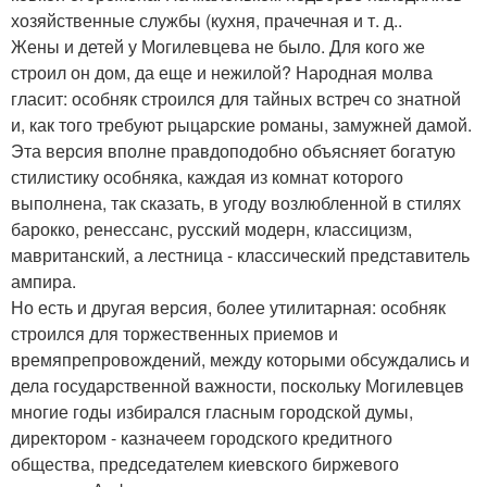
хозяйственные службы (кухня, прачечная и т. д..
Жены и детей у Могилевцева не было. Для кого же
строил он дом, да еще и нежилой? Народная молва
гласит: особняк строился для тайных встреч со знатной
и, как того требуют рыцарские романы, замужней дамой.
Эта версия вполне правдоподобно объясняет богатую
стилистику особняка, каждая из комнат которого
выполнена, так сказать, в угоду возлюбленной в стилях
барокко, ренессанс, русский модерн, классицизм,
мавританский, а лестница - классический представитель
ампира.
Но есть и другая версия, более утилитарная: особняк
строился для торжественных приемов и
времяпрепровождений, между которыми обсуждались и
дела государственной важности, поскольку Могилевцев
многие годы избирался гласным городской думы,
директором - казначеем городского кредитного
общества, председателем киевского биржевого