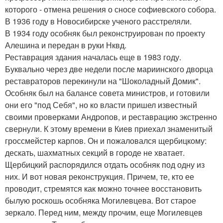
которого - отмена решения о сносе софиевского собора.
В 1936 году в Новосибирске ученого расстреляли.
В 1934 году особняк был реконструирован по проекту
Алешина и передан в руки Нквд.
Реставрация здания началась еще в 1983 году.
Буквально через две недели после мариинского дворца
реставраторов перекинули на "Шоколадный Домик".
Особняк был на балансе совета министров, и готовили
они его "под Себя", но ко власти пришел известный
своими проверками Андропов, и реставрацию экстренно
свернули. К этому времени в Киев приехал знаменитый
гроссмейстер карпов. Он и пожаловался щербицкому:
дескать, шахматных секций в городе не хватает.
Щербицкий распорядился отдать особняк под одну из
них. И вот новая реконструкция. Причем, те, кто ее
проводит, стремятся как можно точнее восстановить
былую роскошь особняка Могилевцева. Вот старое
зеркало. Перед ним, между прочим, еще Могилевцев