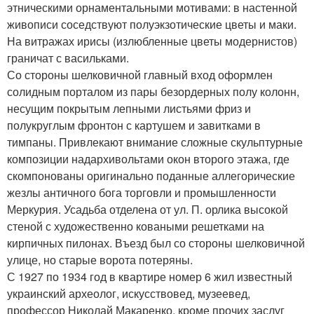
этническими орнаментальными мотивами: в настенной
живописи соседствуют полуэкзотические цветы и маки.
На витражах ирисы (излюбленные цветы модернистов)
граничат с васильками.
Со стороны шелковичной главный вход оформлен
солидным порталом из пары безордерных полу колонн,
несущим покрытым лепными листьями фриз и
полукруглым фронтон с картушем и завитками в
тимпаны. Привлекают внимание сложные скульптурные
композиции надархивольтами окон второго этажа, где
скомпонованы оригинально поданные аллегорические
жезлы античного бога торговли и промышленности
Меркурия. Усадьба отделена от ул. П. орлика высокой
стеной с художественно коваными решетками на
кирпичных пилонах. Въезд был со стороны шелковичной
улице, но старые ворота потеряны.
С 1927 по 1934 год в квартире номер 6 жил известный
украинский археолог, искусствовед, музеевед,
профессор Николай Макаренко, кроме прочих заслуг