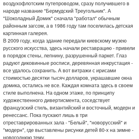
воздухофлотским путепроводом, сразу получившего в
народе название "Бермудский Треугольник". А
"Шоколадный Домик" сначала "работал" обычным
районным загсом, а в 1986 году там поселилась детская
картинная галерея.
В 2009 году, когда здание передали киевскому музею
русского искусства, здесь начали реставрацию - привели
в порядок стены, лепнину, разрушенный паркет. Глаз
радуют диковинные росписи, деревянная инкрустация -
все удалось сохранить. А вот витражи с ирисами
стоимостью десятки тысяч долларов, украшавшие окна
домика, остались не все. Каждая комната здесь в своем
стиле выполнена. На одном этаже, по принципу
художественного дивертисмента, соседствует
французский стиль, византийский и восточный, модерн и
ренессанс. Пока пускают лишь в три
отреставрированных зала - "Белый", "новорусский" и
"модерн", где выставлены рисунки детей 80-х на зимне -
новогоднюю тему.