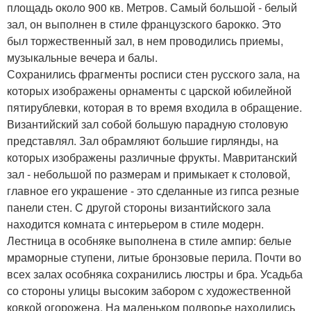
площадь около 900 кв. Метров. Самый большой - белый
зал, он выполнен в стиле французского барокко. Это
был торжественный зал, в нем проводились приемы,
музыкальные вечера и балы.
Сохранились фрагменты росписи стен русского зала, на
которых изображены орнаменты с царской юбилейной
пятирублевки, которая в то время входила в обращение.
Византийский зал собой большую парадную столовую
представлял. Зал обрамляют большие гирлянды, на
которых изображены различные фрукты. Мавританский
зал - небольшой по размерам и примыкает к столовой,
главное его украшение - это сделанные из гипса резные
панели стен. С другой стороны византийского зала
находится комната с интерьером в стиле модерн.
Лестница в особняке выполнена в стиле ампир: белые
мраморные ступени, литые бронзовые перила. Почти во
всех залах особняка сохранились люстры и бра. Усадьба
со стороны улицы высоким забором с художественной
ковкой огорожена. На маленьком подворье находились