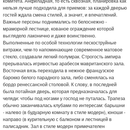
комитета. Анфиладная, то есть сквозная, планировка как
нельзя лучше подходила для приемов: за каждой дверью
гостей ждала смена стилей, а значит, и впечатлений.
Важные персоны поднимались по белоснежно -
мраморной лестнице, кованое ограждение которой
выглядело лаконично и даже воинственно.
Выполненные по особой технологии пескоструйные
витражи, чем-то напоминающие современное матовое
стекло, создавали легкий полумрак. Строгость ампира
прерывалась игривостью арабесок мавританского зала.
Восточная вязь переходила в нежное французское
барокко белого парадного зала, либо сменялась на
бордо ренессансной столовой. К слову, в последней
была потайная дверь, которая предназначалась для
челяди: чтобы под ногами у господ не путалась. Трапеза
обычно заканчивалась клубами по интересам: барышни
- налево (в будуарную комнату в стиле модерн), юноши -
направо (в курительную с балконом и лестницей в
палисадник. Зал в стиле модерн примечателен