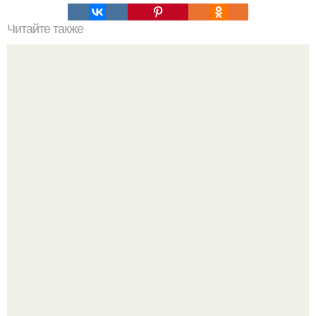
Читайте также
Существует несколько признаков современного стиля в
оформлении жилых пространств:
Почему в советских квартирах ставили сразу две