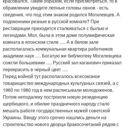
красовался. Таким образом, если присмотреться, то в
обрамлении увидите лепные головы овнов - есть
сведения, что под этим знаком родился Могилевцев. А
подоконники резные в русской комнате? При
реставрации приходится сталкиваться с былью и
легендами. Мол, была в этом доме полумифическая
комната в японском стиле …. А в белом зале
располагалась коммунальная квартира работников
академии наук …. Богатую же библиотеку Могилевцева
сожгли большевики …. Русский зал каганович приказал
перекрасить в черный цвет ….
Перед войной тут располагалось всесоюзное
товарищество международных культурных связей, а с
1960 по 1980 год в нем расписывали молодоженов.
Потом неподалеку построили новую резиденцию
щербицкого, и обилие праздничного народу стало
мешать работе государственных мужей советской
Украины. Ввиду этого срочно нашлись деньги на
строительство нового дворца бракосочетаний рядом с