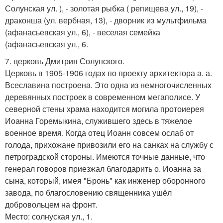
Солунская ул. ), - золотая рыбка ( репищева ул., 19), -
драконша (ул. вербная, 13), - дворник из мультфильма
(афанасьевская ул., 6), - веселая семейка
(афанасьевская ул., 6.
7. церковь Дмитрия Солунского.
Церковь в 1905-1906 годах по проекту архитектора а. а.
Всеславина построена. Это одна из немногочисленных
деревянных построек в современном мегаполисе. У
северной стены храма находится могила протоиерея
Иоанна Горемыкина, служившего здесь в тяжелое
военное время. Когда отец Иоанн совсем ослаб от
голода, прихожане привозили его на санках на службу с
петроградской стороны. Имеются точные данные, что
генерал говоров приезжал благодарить о. Иоанна за
сына, который, имея "Бронь" как инженер оборонного
завода, по благословению священника ушёл
добровольцем на фронт.
Место: солнуская ул., 1.