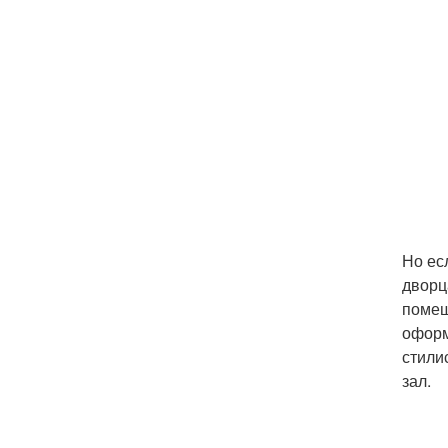
Но ес
дворц
помещ
оформ
стили
зал.