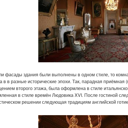
ли фасады здания были выполнены в одном стиле, то комн
а в в разные исторические эпохи. Так, парадная приёмная
ением второго этажа, была оформлена в стиле итальянског
ленная в стиле времён Людовика XVI. После гостиной след
стическом решении следующая традициям английской готик