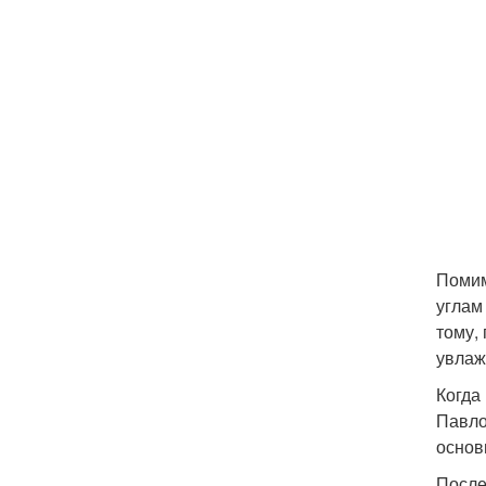
Помим
углам
тому,
увлаж
Когда
Павло
основ
После