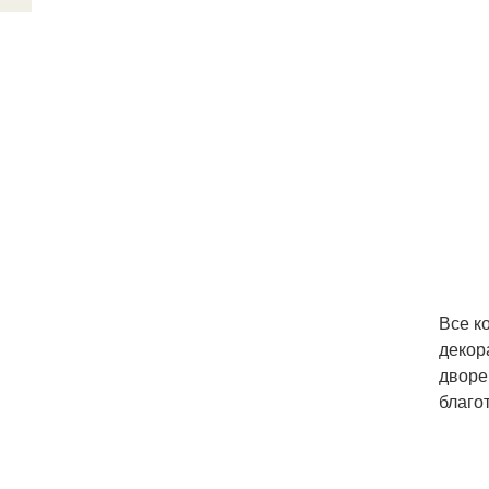
Все к
декор
дворе
благо