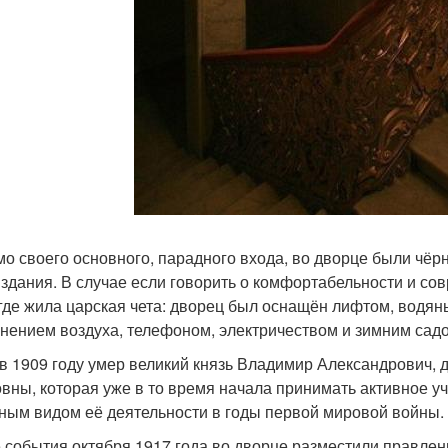
о своего основного, парадного входа, во дворце были чёр
 здания. В случае если говорить о комфортабельности и сов
 где жила царская чета: дворец был оснащён лифтом, водя
нением воздуха, телефоном, электричеством и зимним садо
 в 1909 году умер великий князь Владимир Александрович,
вны, которая уже в то время начала принимать активное уча
ным видом её деятельности в годы первой мировой войны.
 события октября 1917 года во дворце разместили правле