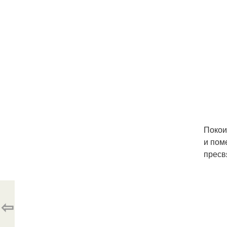
Покои
и пом
пресв
⇦