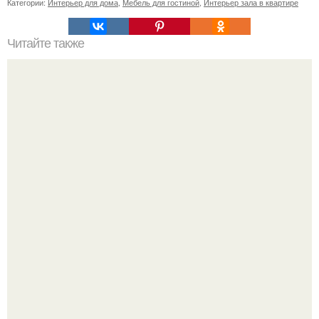
Категории:
Интерьер для дома
,
Мебель для гостиной
,
Интерьер зала в квартире
Читайте также
Дизайн и планировка ванной на 5 кв.
Сокровища из Hoff.