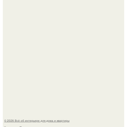
В Японии бесплатно раздают дома самураев - звучит как
план на новую жизнь.
Квартира дипломата. Дизайнер Татьяна Сорокина -
Ильина создала классический интерьер для возрастной
пары в квартире площадью 82, 5 кв.
© 2026 Всё об интерьере для дома и квартиры