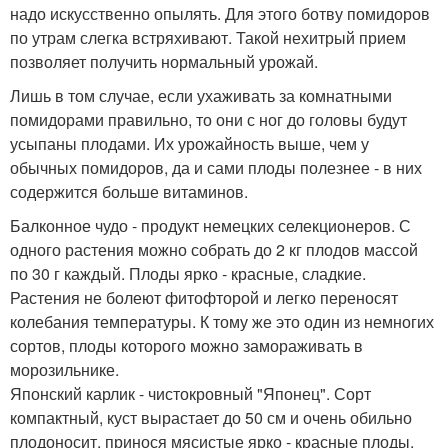
надо искусственно опылять. Для этого ботву помидоров
по утрам слегка встряхивают. Такой нехитрый прием
позволяет получить нормальный урожай.
Лишь в том случае, если ухаживать за комнатными
помидорами правильно, то они с ног до головы будут
усыпаны плодами. Их урожайность выше, чем у
обычных помидоров, да и сами плоды полезнее - в них
содержится больше витаминов.
Балконное чудо - продукт немецких селекционеров. С
одного растения можно собрать до 2 кг плодов массой
по 30 г каждый. Плоды ярко - красные, сладкие.
Растения не болеют фитофторой и легко переносят
колебания температуры. К тому же это один из немногих
сортов, плоды которого можно замораживать в
морозильнике.
Японский карлик - чистокровный "Японец". Сорт
компактный, куст вырастает до 50 см и очень обильно
плодоносит, принося мясистые ярко - красные плоды.