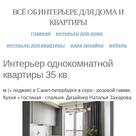
ВСЁ ОБ ИНТЕРЬЕРЕ ДЛЯ ДОМА И
КВАРТИРЫ
главная
интерьер для дома
интерьер для квартиры
идеи дизайна
мебель
Интерьер однокомнатной
квартиры 35 кв.
м (+ лоджия) в Санкт-петербурге в серо - розовой гамме.
Кухня + гостиная - спальня. Дизайнер Наталья Захарова